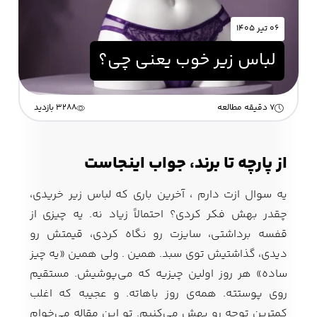
۰۶ تیر ۱۴۰۵
زیبایی و سلامت
لباس زیر خوب یعنی چی؟
شلوارک مردانه
ژاکت و پلیور مردانه
شلوار کتان مردانه
خانه و آشپزخانه
7 دقیقه مطالعه
3288 بازدید
شلوار جین مردانه
شلوار پارچه ای
شلوار اسلش مردانه
مردانه
از پارچه تا برند، جواب اینجاست
یه سوال ازت دارم ، آخرین باری که لباس زیر خریدی،
سویشرت و هودی
اکسسوری مردانه
پوشت مردانه
چقدر بهش فکر کردی؟ احتمالاً زیاد نه. یه چیزی از
مردانه
قفسه برداشتی، سایزت رو نگاه کردی، قیمتش رو
دیدی، گذاشتیش توی سبد. همین . ولی همین «یه چیز
ساده» هر روز اولین چیزیه که می‌پوشیش. مستقیم
کیف مردانه
کیف پول و جاکارتی
کمربند مردانه
روی پوستته. همه‌ی روز باهاته. و عجیبه که اغلب
مردانه
کمترین توجه رو بهش می‌کنیم. تو این مقاله می‌خوام