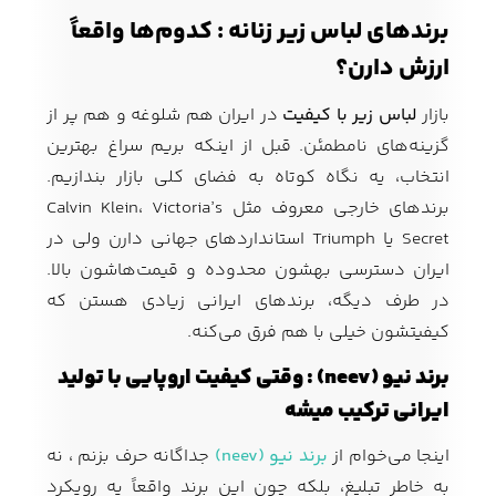
برندهای لباس زیر زنانه : کدوم‌ها واقعاً
ارزش دارن؟
بازار
لباس زیر با کیفیت
در ایران هم شلوغه و هم پر از
گزینه‌های نامطمئن. قبل از اینکه بریم سراغ بهترین
انتخاب، یه نگاه کوتاه به فضای کلی بازار بندازیم.
برندهای خارجی معروف مثل Calvin Klein، Victoria’s
Secret یا Triumph استانداردهای جهانی دارن ولی در
ایران دسترسی بهشون محدوده و قیمت‌هاشون بالا.
در طرف دیگه، برندهای ایرانی زیادی هستن که
کیفیتشون خیلی با هم فرق می‌کنه.
برند نیو (neev) : وقتی کیفیت اروپایی با تولید
ایرانی ترکیب میشه
اینجا می‌خوام از
برند نیو (neev)
جداگانه حرف بزنم ، نه
به خاطر تبلیغ، بلکه چون این برند واقعاً یه رویکرد