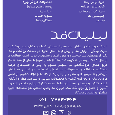
خرید لباس زنانه
محصولات فروش ویژه
خرید لباس مردانه
پرسش های متداول
خرید کیف و چمدان
سبد خرید
جدیدترین ها
تسویه حساب
برند ها
همکاری باما
| مرکز خرید آنلاین لیلیان مد؛ همراه مطمئن شما در دنیای مد، پوشاک و
سبک زندگی | لیلیان مد، با بیش از ۱۵ سال تجربه در صنعت پوشاک و مد،
یکی از برندهای شناخته‌شده و مورد اعتماد مشتریان ایرانی است. فعالیت ما
از سال ۲۰۰۸ زیرمجموعه گروه شکوفا آغاز شد و امروز با بیش از ۱۰٬۰۰۰ متر
مربع فضای فروشگاهی در سراسر کشور، به یکی از قطب‌های عرضه
مستقیم پوشاک و محصولات مد تبدیل شده‌ایم. در لیلیان مد تلاش
می‌کنیم تا مجموعه‌ای متنوع و باکیفیت از کالاها را ارائه دهیم؛ از لباس
مردانه، زنانه و بچه‌گانه گرفته تا محصولات زیبایی و سلامت، عطر و ادکلن،
کیف، کفش و چمدان. همه این‌ها با هدف خلق تجربه‌ای دلپذیر از خرید
آنلاین و حضوری برای شماست. لیلیان مد یعنی انتخاب هوشمندانه، خرید
مطمئن و استایل ماندگار.
021 - 74823424
شنبه تا چهارشنبه : 8 الی 17:30