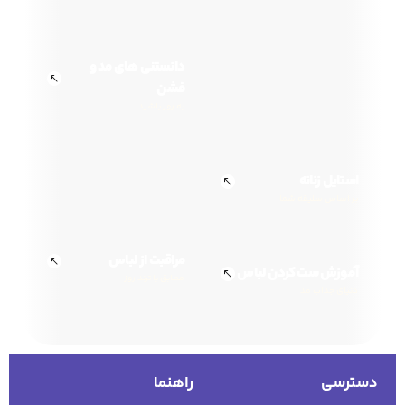
دانستنی های مد و
فشن
به روز باشید
استایل زنانه
بر اساس سلیقه شما
مراقبت از لباس
آموزش ست کردن لباس
مطابق با ترند روز
دنیای جذاب مد
دسترسی
راهنما