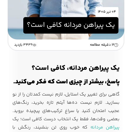
۰۴ تیر ۱۴۰۵
زیبایی و سلامت
یک پیراهن مردانه کافی است؟
شلوارک مردانه
ژاکت و پلیور مردانه
شلوار کتان مردانه
خانه و آشپزخانه
12 دقیقه مطالعه
3436 بازدید
شلوار جین مردانه
شلوار پارچه ای
شلوار اسلش مردانه
مردانه
یک پیراهن مردانه، کافی است؟
پاسخ، بیشتر از چیزی است که فکر می‌کنید.
سویشرت و هودی
اکسسوری مردانه
پوشت مردانه
مردانه
گاهی برای تغییر یک استایل، لازم نیست کمدتان را از نو
بسازید. لازم نیست ده‌ها آیتم تازه بخرید، رنگ‌های
عجیب امتحان کنید یا سراغ ترکیب‌های پیچیده بروید.
بعضی وقت‌ها، فقط یک انتخاب درست کافی است؛ یک
کیف مردانه
کیف پول و جاکارتی
کمربند مردانه
مردانه
پیراهن مردانه
که خوب روی تن بنشیند، رنگش با