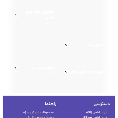
دانستنی های مد و
فشن
به روز باشید
استایل زنانه
بر اساس سلیقه شما
مراقبت از لباس
آموزش ست کردن لباس
مطابق با ترند روز
دنیای جذاب مد
دسترسی
راهنما
خرید لباس زنانه
محصولات فروش ویژه
خرید لباس مردانه
پرسش های متداول