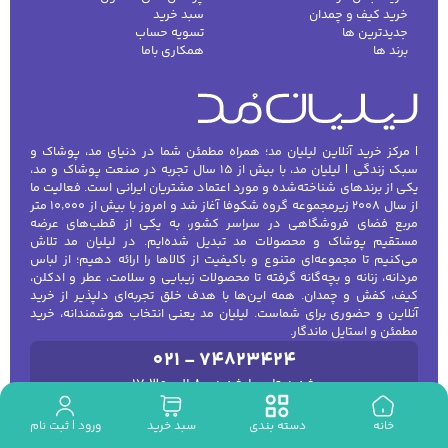
خرید کیف و چمدان
سبد خرید
جدیدترین ها
تسویه حساب
برند ها
همکاری باما
| مرکز خرید آنلاین لیلیان مد؛ همراه مطمئن شما در دنیای مد، پوشاک و
سبک زندگی | لیلیان مد، با بیش از ۱۵ سال تجربه در صنعت پوشاک و مد،
یکی از برندهای شناخته‌شده و مورد اعتماد مشتریان ایرانی است. فعالیت ما
از سال ۲۰۰۸ زیرمجموعه گروه شکوفا آغاز شد و امروز با بیش از ۱۰٬۰۰۰ متر
مربع فضای فروشگاهی در سراسر کشور، به یکی از قطب‌های عرضه
مستقیم پوشاک و محصولات مد تبدیل شده‌ایم. در لیلیان مد تلاش
می‌کنیم تا مجموعه‌ای متنوع و باکیفیت از کالاها را ارائه دهیم؛ از لباس
مردانه، زنانه و بچه‌گانه گرفته تا محصولات زیبایی و سلامت، عطر و ادکلن،
کیف، کفش و چمدان. همه این‌ها با هدف خلق تجربه‌ای دلپذیر از خرید
آنلاین و حضوری برای شماست. لیلیان مد یعنی انتخاب هوشمندانه، خرید
مطمئن و استایل ماندگار.
021 - 74823424
شنبه تا چهارشنبه : 8 الی 17:30
خانه
دسته بندی
سبد خرید
ورود | ثبت نام