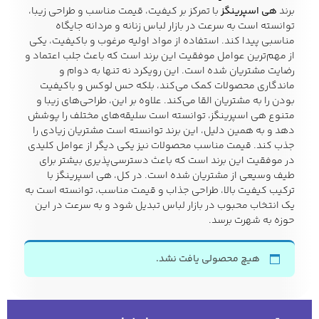
برند
هی اسپرینگز
با تمرکز بر کیفیت، قیمت مناسب و طراحی زیبا،
توانسته است به سرعت در بازار لباس زنانه و مردانه جایگاه
مناسبی پیدا کند. استفاده از مواد اولیه مرغوب و باکیفیت، یکی
زیبایی و سلامت
از مهم‌ترین عوامل موفقیت این برند است که باعث جلب اعتماد و
شلوارک مردانه
ژاکت و پلیور مردانه
شلوار کتان مردانه
رضایت مشتریان شده است. این رویکرد نه تنها به دوام و
ماندگاری محصولات کمک می‌کند، بلکه حس لوکس و باکیفیت
بودن را به مشتریان القا می‌کند. علاوه بر این، طراحی‌های زیبا و
خانه و آشپزخانه
متنوع هی اسپرینگز، توانسته است سلیقه‌های مختلف را پوشش
شلوار جین مردانه
شلوار پارچه ای
شلوار اسلش مردانه
دهد و به همین دلیل، این برند توانسته است مشتریان زیادی را
مردانه
جذب کند. قیمت مناسب محصولات نیز یکی دیگر از عوامل کلیدی
در موفقیت این برند است که باعث دسترسی‌پذیری بیشتر برای
طیف وسیعی از مشتریان شده است. در کل، هی اسپرینگز با
ترکیب کیفیت بالا، طراحی جذاب و قیمت مناسب، توانسته است به
یک انتخاب محبوب در بازار لباس تبدیل شود و به سرعت در این
سویشرت و هودی
اکسسوری مردانه
پوشت مردانه
حوزه به شهرت برسد.
مردانه
هیچ محصولی یافت نشد.
کیف مردانه
کیف پول و جاکارتی
کمربند مردانه
مردانه