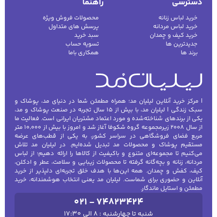
دسترسی
راهنما
خرید لباس زنانه
محصولات فروش ویژه
خرید لباس مردانه
پرسش های متداول
خرید کیف و چمدان
سبد خرید
کفش مردانه
شال و کلاه مردانه
چتر مردانه
جدیدترین ها
تسویه حساب
برند ها
همکاری باما
لباس زیر و راحتی
لباس زیر مردانه
لباس راحتی مردانه
مردانه
| مرکز خرید آنلاین لیلیان مد؛ همراه مطمئن شما در دنیای مد، پوشاک و
سبک زندگی | لیلیان مد، با بیش از ۱۵ سال تجربه در صنعت پوشاک و مد،
یکی از برندهای شناخته‌شده و مورد اعتماد مشتریان ایرانی است. فعالیت ما
از سال ۲۰۰۸ زیرمجموعه گروه شکوفا آغاز شد و امروز با بیش از ۱۰٬۰۰۰ متر
مربع فضای فروشگاهی در سراسر کشور، به یکی از قطب‌های عرضه
مستقیم پوشاک و محصولات مد تبدیل شده‌ایم. در لیلیان مد تلاش
می‌کنیم تا مجموعه‌ای متنوع و باکیفیت از کالاها را ارائه دهیم؛ از لباس
مردانه، زنانه و بچه‌گانه گرفته تا محصولات زیبایی و سلامت، عطر و ادکلن،
کیف، کفش و چمدان. همه این‌ها با هدف خلق تجربه‌ای دلپذیر از خرید
آنلاین و حضوری برای شماست. لیلیان مد یعنی انتخاب هوشمندانه، خرید
مطمئن و استایل ماندگار.
021 - 74823424
شنبه تا چهارشنبه : 8 الی 17:30