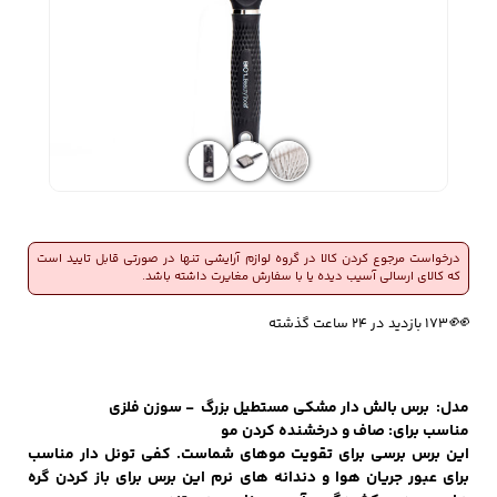
زیبایی و سلامت
شلوارک مردانه
ژاکت و پلیور مردانه
شلوار کتان مردانه
خانه و آشپزخانه
شلوار جین مردانه
شلوار پارچه ای
شلوار اسلش مردانه
مردانه
درخواست مرجوع کردن کالا در گروه لوازم آرایشی تنها در صورتی قابل تایید است
که کالای ارسالی آسیب دیده یا با سفارش مغایرت داشته باشد.
🔥
1 فروش در هفته گذشته
👀
173 بازدید در ۲۴ ساعت گذشته
سویشرت و هودی
اکسسوری مردانه
پوشت مردانه
مردانه
مدل: برس بالش دار مشکی مستطیل بزرگ - سوزن فلزی
مناسب برای: صاف و درخشنده کردن مو
این برس برسی برای تقویت موهای شماست. کفی تونل دار مناسب
کیف مردانه
کیف پول و جاکارتی
کمربند مردانه
مردانه
برای عبور جریان هوا و دندانه های نرم این برس برای باز کردن گره