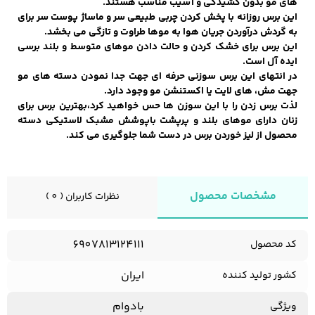
های مو بدون کشیدگی و آسیب مناسب هستند.
این برس روزانه با پخش کردن چربی طبیعی سر و ماساژ پوست سر برای
به گردش درآوردن جریان هوا به موها طراوت و تازگی می بخشد.
این برس برای خشک کردن و حالت دادن موهای متوسط و بلند برسی
کفش مردانه
شال و کلاه مردانه
چتر مردانه
ایده آل است.
در انتهای این برس سوزنی حرفه ای جهت جدا نمودن دسته های مو
جهت مش، های لایت یا اکستنشن مو وجود دارد.
لذت برس زدن را با این سوزن ها حس خواهید کرد،بهترین برس برای
زنان دارای موهای بلند و پرپشت باپوشش مشبک لاستیکی دسته
لباس زیر و راحتی
لباس زیر مردانه
لباس راحتی مردانه
مردانه
محصول از لیز خوردن برس در دست شما جلوگیری می کند.
مشخصات محصول
نظرات کاربران ( 0 )
6907813124111
کد محصول
ایران
کشور تولید کننده
بادوام
ویژگی