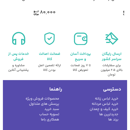
80,000
ارسال رایگان
پرداخت آسان
ضمانت اصالت
خدمات پس از
سراسر کشور
و سریع
کالا
فروش
برای سفارشات
تا ۷ روز ضمانت
ارائه تضمین اصل
مشاوره و
بالای ۲.۵ میلیون
تعویض کالا
بودن کالا
پشتیبانی آنلاین
تومان
دسترسی
راهنما
خرید لباس زنانه
محصولات فروش ویژه
خرید لباس مردانه
پرسش های متداول
خرید کیف و چمدان
سبد خرید
جدیدترین ها
تسویه حساب
برند ها
همکاری باما