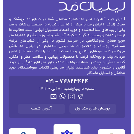
| مرکز خرید آنلاین لیلیان مد؛ همراه مطمئن شما در دنیای مد، پوشاک و
سبک زندگی | لیلیان مد، با بیش از ۱۵ سال تجربه در صنعت پوشاک و مد،
یکی از برندهای شناخته‌شده و مورد اعتماد مشتریان ایرانی است. فعالیت ما
از سال ۲۰۰۸ زیرمجموعه گروه شکوفا آغاز شد و امروز با بیش از ۱۰٬۰۰۰ متر
مربع فضای فروشگاهی در سراسر کشور، به یکی از قطب‌های عرضه
مستقیم پوشاک و محصولات مد تبدیل شده‌ایم. در لیلیان مد تلاش
می‌کنیم تا مجموعه‌ای متنوع و باکیفیت از کالاها را ارائه دهیم؛ از لباس
مردانه، زنانه و بچه‌گانه گرفته تا محصولات زیبایی و سلامت، عطر و ادکلن،
کیف، کفش و چمدان. همه این‌ها با هدف خلق تجربه‌ای دلپذیر از خرید
آنلاین و حضوری برای شماست. لیلیان مد یعنی انتخاب هوشمندانه، خرید
مطمئن و استایل ماندگار.
021 - 74823424
شنبه تا چهارشنبه : 8 الی 17:30
پرسش های متداول
آدرس شعب