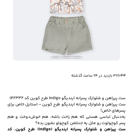
زیبایی و سلامت
شلوارک مردانه
ژاکت و پلیور مردانه
شلوار کتان مردانه
خانه و آشپزخانه
شلوار جین مردانه
شلوار پارچه ای
شلوار اسلش مردانه
مردانه
🔥
3 فروش در هفته گذشته
👀
376 بازدید در ۲۴ ساعت گذشته
سویشرت و هودی
اکسسوری مردانه
پوشت مردانه
مردانه
ست پیراهن و شلوارک پسرانه ایندیگو Indigo طرح کوین کد 142332
ست پیراهن و شلوارک پسرانه ایندیگو طرح کوین – استایل خاص برای
پسرهای خاص!
به‌دنبال لباسی هستی که هم راحت باشه، هم خوش‌دوخت و هم
کیف مردانه
کیف پول و جاکارتی
کمربند مردانه
پسر کوچولوت رو مثل یه جنتلمن کوچولو نشون بده؟
مردانه
ست پیراهن و شلوارک پسرانه ایندیگو (Indigo) طرح کوین، کد