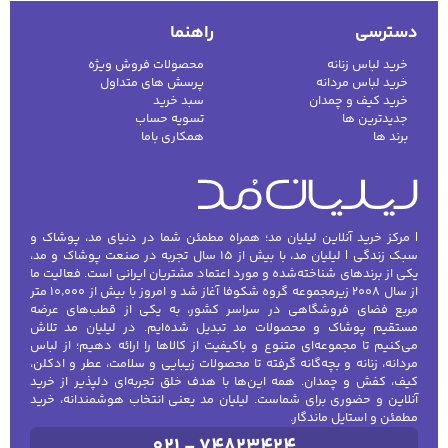
دسترسی
راهنما
خرید لباس زنانه
محصولات فروش ویژه
خرید لباس مردانه
پرسش های متداول
خرید کیف و چمدان
سبد خرید
جدیدترین ها
تسویه حساب
برند ها
همکاری باما
| مرکز خرید آنلاین لیلیان مد؛ همراه مطمئن شما در دنیای مد، پوشاک و
سبک زندگی | لیلیان مد، با بیش از ۱۵ سال تجربه در صنعت پوشاک و مد،
یکی از برندهای شناخته‌شده و مورد اعتماد مشتریان ایرانی است. فعالیت ما
از سال ۲۰۰۸ زیرمجموعه گروه شکوفا آغاز شد و امروز با بیش از ۱۰٬۰۰۰ متر
مربع فضای فروشگاهی در سراسر کشور، به یکی از قطب‌های عرضه
مستقیم پوشاک و محصولات مد تبدیل شده‌ایم. در لیلیان مد تلاش
می‌کنیم تا مجموعه‌ای متنوع و باکیفیت از کالاها را ارائه دهیم؛ از لباس
مردانه، زنانه و بچه‌گانه گرفته تا محصولات زیبایی و سلامت، عطر و ادکلن،
کیف، کفش و چمدان. همه این‌ها با هدف خلق تجربه‌ای دلپذیر از خرید
آنلاین و حضوری برای شماست. لیلیان مد یعنی انتخاب هوشمندانه، خرید
مطمئن و استایل ماندگار.
021 - 74823424