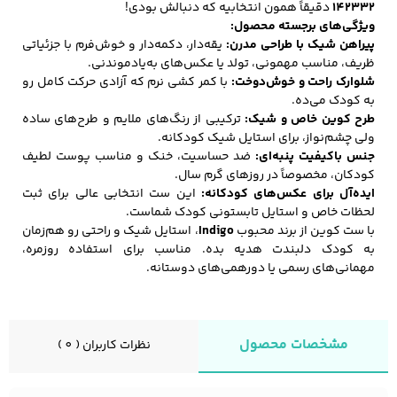
142332
دقیقاً همون انتخابیه که دنبالش بودی!
ویژگی‌های برجسته محصول:
پیراهن شیک با طراحی مدرن:
یقه‌دار، دکمه‌دار و خوش‌فرم با جزئیاتی
ظریف، مناسب مهمونی، تولد یا عکس‌های به‌یادموندنی.
کفش مردانه
شال و کلاه مردانه
چتر مردانه
شلوارک راحت و خوش‌دوخت:
با کمر کشی نرم که آزادی حرکت کامل رو
به کودک می‌ده.
طرح کوین خاص و شیک:
ترکیبی از رنگ‌های ملایم و طرح‌های ساده
ولی چشم‌نواز، برای استایل شیک کودکانه.
لباس زیر و راحتی
لباس زیر مردانه
لباس راحتی مردانه
جنس باکیفیت پنبه‌ای:
ضد حساسیت، خنک و مناسب پوست لطیف
مردانه
کودکان، مخصوصاً در روزهای گرم سال.
ایده‌آل برای عکس‌های کودکانه:
این ست انتخابی عالی برای ثبت
لحظات خاص و استایل تابستونی کودک شماست.
با ست کوین از برند محبوب
Indigo
، استایل شیک و راحتی رو هم‌زمان
به کودک دلبندت هدیه بده. مناسب برای استفاده روزمره،
مهمانی‌های رسمی یا دورهمی‌های دوستانه.
مشخصات محصول
نظرات کاربران ( 0 )