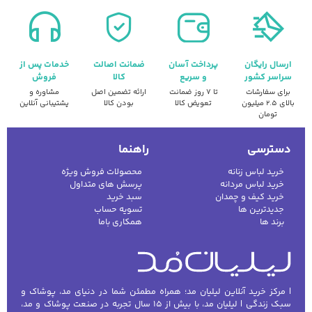
ارسال رایگان
پرداخت آسان
ضمانت اصالت
خدمات پس از
سراسر کشور
و سریع
کالا
فروش
برای سفارشات
تا ۷ روز ضمانت
ارائه تضمین اصل
مشاوره و
بالای ۲.۵ میلیون
تعویض کالا
بودن کالا
پشتیبانی آنلاین
تومان
دسترسی
راهنما
خرید لباس زنانه
محصولات فروش ویژه
خرید لباس مردانه
پرسش های متداول
خرید کیف و چمدان
سبد خرید
جدیدترین ها
تسویه حساب
برند ها
همکاری باما
| مرکز خرید آنلاین لیلیان مد؛ همراه مطمئن شما در دنیای مد، پوشاک و
سبک زندگی | لیلیان مد، با بیش از ۱۵ سال تجربه در صنعت پوشاک و مد،