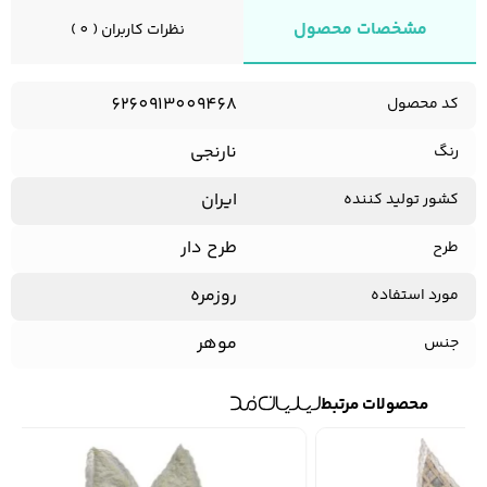
مشخصات محصول
نظرات کاربران ( 0 )
کفش مردانه
شال و کلاه مردانه
چتر مردانه
6260913009468
کد محصول
نارنجی
رنگ
لباس زیر و راحتی
لباس زیر مردانه
لباس راحتی مردانه
ایران
کشور تولید کننده
مردانه
طرح دار
طرح
روزمره
مورد استفاده
موهر
جنس
محصولات مرتبط