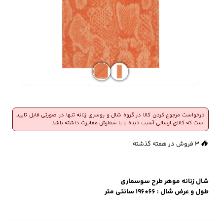
زیبایی و سلامت
شلوارک مردانه
ژاکت و پلیور مردانه
شلوار کتان مردانه
خانه و آشپزخانه
شلوار جین مردانه
شلوار پارچه ای
شلوار اسلش مردانه
مردانه
درخواست مرجوع کردن کالا در گروه شال و روسری زنانه تنها در صورتی قابل تایید
است که کالای ارسالی آسیب دیده یا با سفارش مغایرت داشته باشد.
👀
383 بازدید در ۲۴ ساعت گذشته
🔥
3 فروش در هفته گذشته
سویشرت و هودی
اکسسوری مردانه
پوشت مردانه
مردانه
شال زنانه موهر طرح سوسماري
طول و عرض شال : 66*196 سانتی متر
کیف مردانه
کیف پول و جاکارتی
کمربند مردانه
مردانه