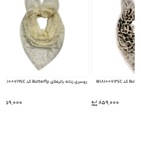
روسری زنانه باترفلای Butterfly کد W18100719SC
859,000
859,000