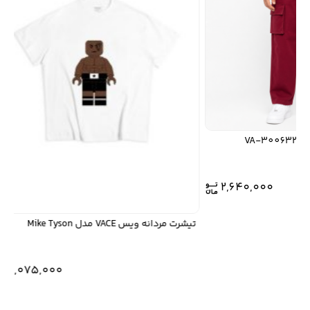
2,640,000
تیشرت مردانه ویس VACE مدل Mike Tyson
9,075,000