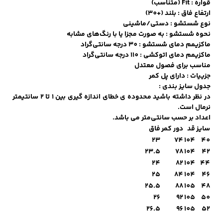
قواره : Fit (متناسب)
ارتفاع فاق : بلند (+30)
نوع شستشو : دستی/ماشینی
نحوه شستشو : به صورت مجزا یا با رنگ‌های مشابه
کفش مردانه
شال و کلاه مردانه
چتر مردانه
ماکزیمم دمای شستشو : 30 درجه سانتی‌گراد
ماکزیمم دمای اتوکشی : 110 درجه سانتی‌گراد
مناسب برای فصول معتدل
جزییات : دارای پل کمر
لباس زیر و راحتی
لباس زیر مردانه
لباس راحتی مردانه
جدول سایز بندی :
مردانه
در نظر داشته باشید محدوده ی خطای اندازه گیری بین 1 تا 2 سانتیمتر
نرمال است.
اعداد بر حسب سانتی‌متر می باشد.
سایز
قد
دور کمر
فاق
23
74
104
40
23.5
78
104
42
24
82
104
44
25
84
104
46
25.5
88
105
48
26
92
105
50
26.5
96
105
52