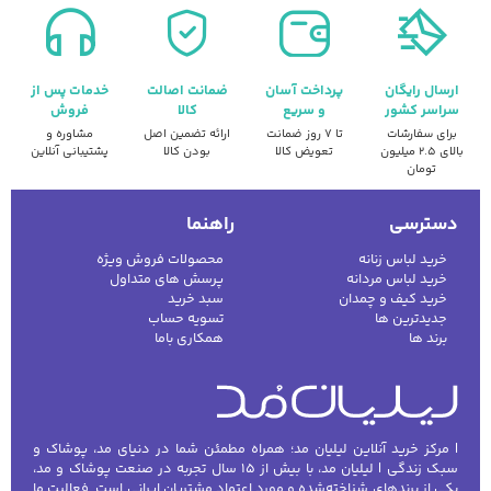
ارسال رایگان
پرداخت آسان
ضمانت اصالت
خدمات پس از
سراسر کشور
و سریع
کالا
فروش
برای سفارشات
تا ۷ روز ضمانت
ارائه تضمین اصل
مشاوره و
بالای ۲.۵ میلیون
تعویض کالا
بودن کالا
پشتیبانی آنلاین
تومان
دسترسی
راهنما
خرید لباس زنانه
محصولات فروش ویژه
خرید لباس مردانه
پرسش های متداول
خرید کیف و چمدان
سبد خرید
جدیدترین ها
تسویه حساب
برند ها
همکاری باما
| مرکز خرید آنلاین لیلیان مد؛ همراه مطمئن شما در دنیای مد، پوشاک و
سبک زندگی | لیلیان مد، با بیش از ۱۵ سال تجربه در صنعت پوشاک و مد،
یکی از برندهای شناخته‌شده و مورد اعتماد مشتریان ایرانی است. فعالیت ما