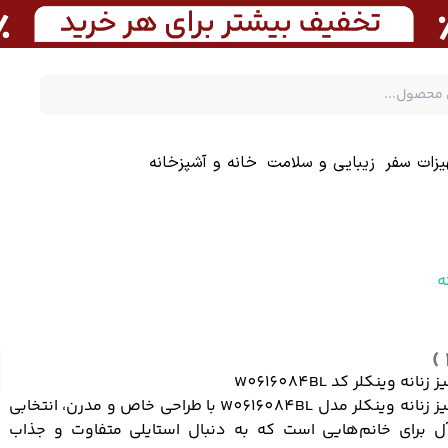
یزات سفر
زیبایی و سلامت
خانه و آشپزخانه
ه
نانه وینکلر کد W0616084BL
شومیز زنانه وینکلر مدل W0616084BL با طراحی خاص و مدرن، انتخابی
‌آل برای خانم‌هایی است که به دنبال استایلی متفاوت و جذاب