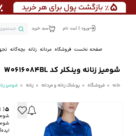
ورود | ثبت نام
سبد خرید
صفحه نخست
فروشگاه
مردانه
زنانه
بچه‌گانه
تجه
شومیز زنانه وینکلر کد W0616084BL
خانه
فروشگاه
پوشاک زنانه و مردانه
زنانه
شومیز زنان
( 1 )
5
شومیز ز
ایده