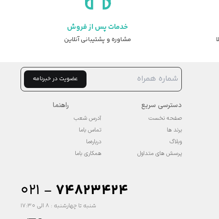
خدمات پس از فروش
ا
مشاوره و پشتیبانی آنلاین
عضویت در خبرنامه
دسترسی سریع
راهنما
صفحه نخست
آدرس شعب
برند ها
تماس باما
وبلاگ
درباره‌ما
پرسش های متداول
همکاری باما
۰۲۱ -
74823424
شنبه تا چهارشنبه : 8 الی 17:30