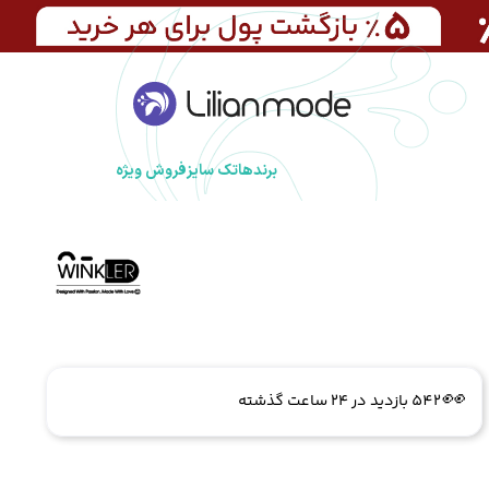
برندها
تک سایز
فروش ویژه
🔥
5 فروش در هفته گذشته
👀
542 بازدید در ۲۴ ساعت گذشته