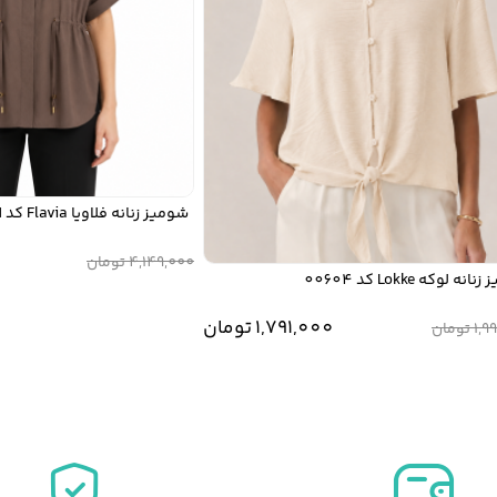
شومیز زنانه فلاویا Flavia کد W1314914SH
000
4,149,000
تومان
ه Lokke کد 00604
1,791,000
تومان
تومان