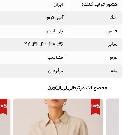
کشور تولید کننده
ایران
رنگ
آبی, کرم
جنس
پلی استر
سایز
36, 38, 40, 42, 44
فرم
متناسب
یقه
برگردان
محصولات مرتبط
10%
10%