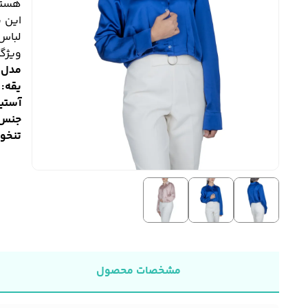
هستن
این ش
لباس‌
ویژگ
مدل:
یقه:
آستی
جنس 
تنخور
مشخصات محصول