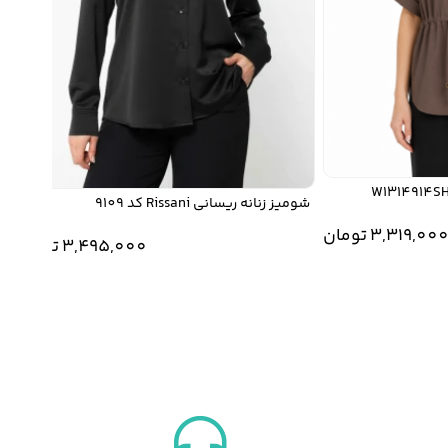
شومیز زنانه ریسانی Rissani کد 9109
3,319,
تومان
3,495,000
تومان