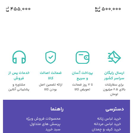
455,000
500,000
ارسال رایگان
پرداخت آسان
ضمانت اصالت
خدمات پس از
سراسر کشور
و سریع
کالا
فروش
برای سفارشات
تا ۷ روز ضمانت
ارائه تضمین اصل
مشاوره و
بالای ۲.۵ میلیون
تعویض کالا
بودن کالا
پشتیبانی آنلاین
تومان
دسترسی
راهنما
خرید لباس زنانه
محصولات فروش ویژه
خرید لباس مردانه
پرسش های متداول
خرید کیف و چمدان
سبد خرید