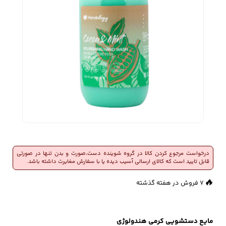
زیبایی و سلامت
شلوارک مردانه
ژاکت و پلیور مردانه
شلوار کتان مردانه
خانه و آشپزخانه
شلوار جین مردانه
شلوار پارچه ای
شلوار اسلش مردانه
مردانه
سویشرت و هودی
اکسسوری مردانه
پوشت مردانه
درخواست مرجوع کردن کالا در گروه شوینده دست،صورت و بدن تنها در صورتی
مردانه
قابل تایید است که کالای ارسالی آسیب دیده یا با سفارش مغایرت داشته باشد.
🔥
7 فروش در هفته گذشته
👀
700 بازدید در ۲۴ ساعت گذشته
کیف مردانه
کیف پول و جاکارتی
کمربند مردانه
مردانه
مایع دستشویی کرمی هندولوژی