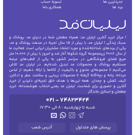
جدیدترین ها
تسویه حساب
برند ها
همکاری باما
| مرکز خرید آنلاین لیلیان مد؛ همراه مطمئن شما در دنیای مد، پوشاک و
سبک زندگی | لیلیان مد، با بیش از ۱۵ سال تجربه در صنعت پوشاک و مد،
یکی از برندهای شناخته‌شده و مورد اعتماد مشتریان ایرانی است. فعالیت ما
از سال ۲۰۰۸ زیرمجموعه گروه شکوفا آغاز شد و امروز با بیش از ۱۰٬۰۰۰ متر
مربع فضای فروشگاهی در سراسر کشور، به یکی از قطب‌های عرضه
مستقیم پوشاک و محصولات مد تبدیل شده‌ایم. در لیلیان مد تلاش
می‌کنیم تا مجموعه‌ای متنوع و باکیفیت از کالاها را ارائه دهیم؛ از لباس
مردانه، زنانه و بچه‌گانه گرفته تا محصولات زیبایی و سلامت، عطر و ادکلن،
کیف، کفش و چمدان. همه این‌ها با هدف خلق تجربه‌ای دلپذیر از خرید
آنلاین و حضوری برای شماست. لیلیان مد یعنی انتخاب هوشمندانه، خرید
مطمئن و استایل ماندگار.
021 - 74823424
شنبه تا چهارشنبه : 8 الی 17:30
پرسش های متداول
آدرس شعب