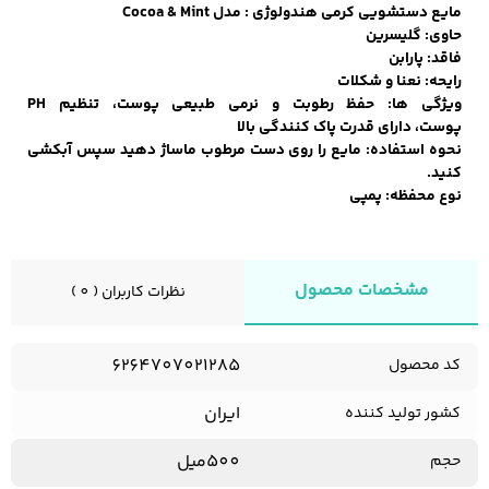
مایع دستشویی کرمی هندولوژی : مدل Cocoa & Mint
حاوی: گلیسرین
فاقد: پارابن
رایحه: نعنا و شکلات
کفش مردانه
شال و کلاه مردانه
چتر مردانه
ویژگی ها: حفظ رطوبت و نرمی طبیعی پوست، تنظیم PH
پوست، دارای قدرت پاک کنندگی بالا
نحوه استفاده: مایع را روی دست مرطوب ماساژ دهید سپس آبکشی
کنید.
لباس زیر و راحتی
لباس زیر مردانه
لباس راحتی مردانه
نوع محفظه: پمپی
مردانه
مشخصات محصول
نظرات کاربران ( 0 )
6264707021285
کد محصول
ایران
کشور تولید کننده
500میل
حجم