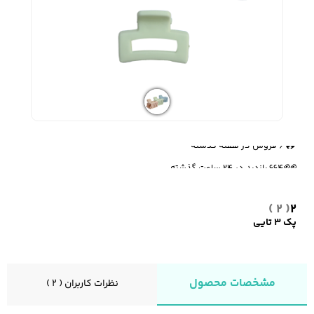
زیبایی و سلامت
شلوارک مردانه
ژاکت و پلیور مردانه
شلوار کتان مردانه
خانه و آشپزخانه
شلوار جین مردانه
شلوار پارچه ای
شلوار اسلش مردانه
🔥
6 فروش در هفته گذشته
مردانه
👀
664 بازدید در ۲۴ ساعت گذشته
( 2 )
2
سویشرت و هودی
اکسسوری مردانه
پوشت مردانه
مردانه
پک 3 تایی
مشخصات محصول
نظرات کاربران ( 2 )
کیف مردانه
کیف پول و جاکارتی
کمربند مردانه
مردانه