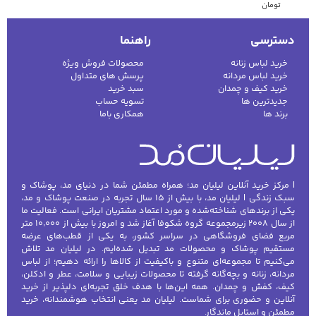
تومان
دسترسی
راهنما
خرید لباس زنانه
محصولات فروش ویژه
خرید لباس مردانه
پرسش های متداول
خرید کیف و چمدان
سبد خرید
جدیدترین ها
تسویه حساب
برند ها
همکاری باما
| مرکز خرید آنلاین لیلیان مد؛ همراه مطمئن شما در دنیای مد، پوشاک و
سبک زندگی | لیلیان مد، با بیش از ۱۵ سال تجربه در صنعت پوشاک و مد،
یکی از برندهای شناخته‌شده و مورد اعتماد مشتریان ایرانی است. فعالیت ما
از سال ۲۰۰۸ زیرمجموعه گروه شکوفا آغاز شد و امروز با بیش از ۱۰٬۰۰۰ متر
مربع فضای فروشگاهی در سراسر کشور، به یکی از قطب‌های عرضه
مستقیم پوشاک و محصولات مد تبدیل شده‌ایم. در لیلیان مد تلاش
می‌کنیم تا مجموعه‌ای متنوع و باکیفیت از کالاها را ارائه دهیم؛ از لباس
مردانه، زنانه و بچه‌گانه گرفته تا محصولات زیبایی و سلامت، عطر و ادکلن،
کیف، کفش و چمدان. همه این‌ها با هدف خلق تجربه‌ای دلپذیر از خرید
آنلاین و حضوری برای شماست. لیلیان مد یعنی انتخاب هوشمندانه، خرید
مطمئن و استایل ماندگار.