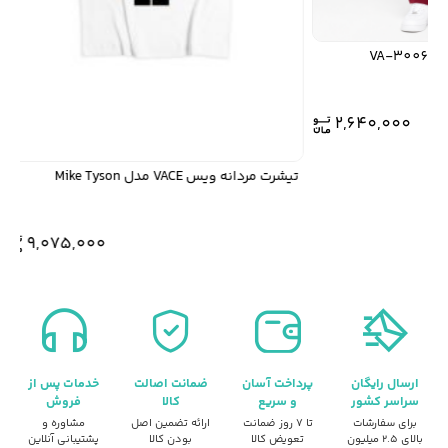
2,640,000
ت
تیشرت مردانه ویس VACE مدل Mike Tyson
9,075,000
ارسال رایگان
پرداخت آسان
ضمانت اصالت
خدمات پس از
سراسر کشور
و سریع
کالا
فروش
برای سفارشات
تا ۷ روز ضمانت
ارائه تضمین اصل
مشاوره و
بالای ۲.۵ میلیون
تعویض کالا
بودن کالا
پشتیبانی آنلاین