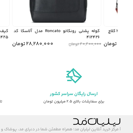
کوله پشتی رونکاتو Roncato مدل آلاسکا کد
412425
412426
قیمت
قیمت
27,
تومان
28,280,000
تومان
40,400,000
تومان
اصلی:
فعلی:
28,280,000 
بود.
ارسال رایگان سراسر کشور
برای سفارشات بالای ۲.۵ میلیون تومان
تا ۷ روز ضمانت ت
| مرکز خرید آنلاین لیلیان مد؛ همراه مطمئن شما در دنیای مد، پوشاک و 