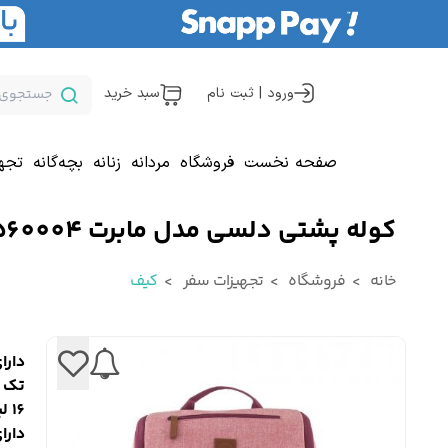
ورود | ثبت نام
سبد خرید
صفحه نخست
فروشگاه
مردانه
زنانه
بچه‌گانه
تجه
کوله پشتی دلسی مدل مابرت 1560004
خانه
فروشگاه
تجهیزات سفر
کیف
دارای 3 سال گارانتی ب
تک ت
16 لیتر فضای داخلی
دارای ف