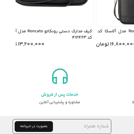
کیف دوشی رونکاتو Roncato مدل آلاسکا کد
کیف مدارک دستی رونکاتو Roncato مدل آلاسکا
کد 412423
27
16,800,
تومان
13,200,000
تومان
000
خدمات پس از فروش
ا
مشاوره و پشتیبانی آنلاین
عضویت در خبرنامه