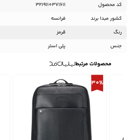
کد محصول
3219110371611
کشور مبدا برند
فرانسه
رنگ
قرمز
جنس
پلی استر
محصولات مرتبط
30%