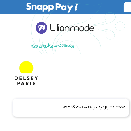
برندها
تک سایز
فروش ویژه
🔥
3 فروش در هفته گذشته
👀
343 بازدید در ۲۴ ساعت گذشته