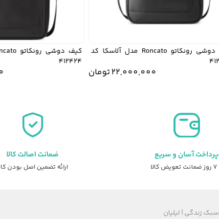
کیف دوشی رونکاتو Roncato مدل آلاسکا کد
412424
22,000,000
تومان
000
تومان.
40,400,000 تومان
پرداخت آسان و سریع
ضمانت اصالت کالا
عویض کالا
ارائه تضمین اصل بودن کال
سبک زندگی | لیلیان