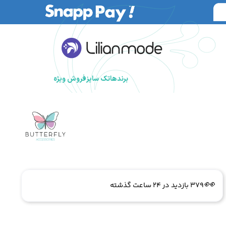
برندها
تک سایز
فروش ویژه
🔥
3 فروش در هفته گذشته
👀
379 بازدید در ۲۴ ساعت گذشته