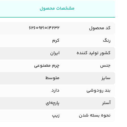
مشخصات محصول
کد محصول
6260921014232
رنگ
کرم
کشور تولید کننده
ایران
جنس
چرم مصنوعی
سایز
متوسط
بند رودوشی
دارد
آستر
پارچه‌ای
نحوه بسته شدن
زیپ