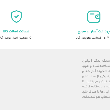
مان.
6,519,000 تومان
4,686,500 تومان.
6,249,000 تومان
بود.
پرداخت آسان و سریع
ضمانت اصالت کالا
عویض کالا
ارائه تضمین اصل بودن کال
سبک زندگی | لیلیان
های شناخته‌شده و مورد
 از سال ۲۰۰۸ زیرمجموعه گروه شکوفا آغاز شد و
کشور، به یکی از قطب‌های
 تلاش می‌کنیم تا
نه و بچه‌گانه گرفته
این‌ها با هدف خلق
 انتخاب هوشمندانه،