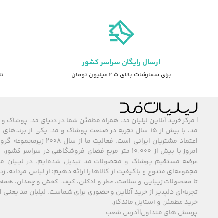
5,215,000 تو
بود.
ارسال رایگان سراسر کشور
برای سفارشات بالای ۲.۵ میلیون تومان
تا ۷ روز ضمانت ت
| مرکز خرید آنلاین لیلیان مد؛ همراه مطمئن شما در دنیای مد، پوشاک و 
مد، با بیش از ۱۵ سال تجربه در صنعت پوشاک و مد، یکی از برند
اعتماد مشتریان ایرانی است. فعالیت ما
امروز با بیش از ۱۰٬۰۰۰ متر مربع فضای فروشگاهی در سراسر 
عرضه مستقیم پوشاک و محصولات مد تبدیل شده‌ایم. در لیلیان مد
مجموعه‌ای متنوع و باکیفیت از کالاها را ارائه دهیم؛ از لباس مردانه، زنا
تا محصولات زیبایی و سلامت، عطر و ادکلن، کیف، کفش و چمدان. همه 
تجربه‌ای دلپذیر از خرید آنلاین و حضوری برای شماست. لیلیان مد یعنی
خرید مطمئن و استایل ماندگار.
پرسش های متداول
|
آدرس شعب