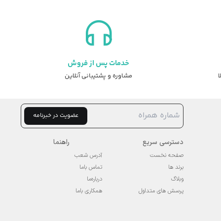
7,823,000 تومان.
9,779,000 تومان
23,000
بود.
بود.
خدمات پس از فروش
ا
مشاوره و پشتیبانی آنلاین
عضویت در خبرنامه
دسترسی سریع
راهنما
صفحه نخست
آدرس شعب
برند ها
تماس باما
وبلاگ
درباره‌ما
پرسش های متداول
همکاری باما