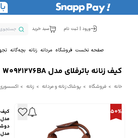
ورود | ثبت نام
سبد خرید
صفحه نخست
فروشگاه
مردانه
زنانه
بچه‌گانه
تجه
کیف زنانه باترفلای مدل W0921276BA
خانه
فروشگاه
پوشاک زنانه و مردانه
زنانه
اکسسوری ز
50%
کیف زنا
دوشی
مدل ک