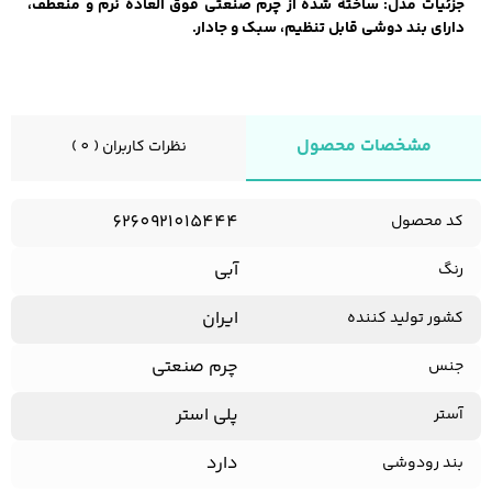
جزئیات مدل: ساخته شده از چرم صنعتی فوق العاده نرم و منعطف،
دارای بند دوشی قابل تنظیم، سبک و جادار.
زیبایی و سلامت
شلوارک مردانه
ژاکت و پلیور مردانه
شلوار کتان مردانه
مشخصات محصول
نظرات کاربران ( 0 )
خانه و آشپزخانه
شلوار جین مردانه
شلوار پارچه ای
شلوار اسلش مردانه
مردانه
6260921015444
کد محصول
آبی
رنگ
ایران
کشور تولید کننده
سویشرت و هودی
اکسسوری مردانه
پوشت مردانه
مردانه
چرم صنعتی
جنس
پلی استر
آستر
کیف مردانه
کیف پول و جاکارتی
کمربند مردانه
دارد
بند رودوشی
مردانه