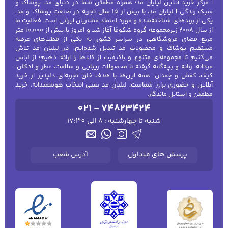
| مرکز خرید آنلاین لیلیان مد؛ همراه مطمئن شما در دنیای مد، پوشاک و
سبک زندگی | لیلیان مد، با بیش از ۱۵ سال تجربه در صنعت پوشاک و مد،
یکی از برندهای شناخته‌شده و مورد اعتماد مشتریان ایرانی است. فعالیت ما
از سال ۲۰۰۸ زیرمجموعه گروه شکوفا آغاز شد و امروز با بیش از ۱۰٬۰۰۰ متر
مربع فضای فروشگاهی در سراسر کشور، به یکی از قطب‌های عرضه
مستقیم پوشاک و محصولات مد تبدیل شده‌ایم. در لیلیان مد تلاش
می‌کنیم تا مجموعه‌ای متنوع و باکیفیت از کالاها را ارائه دهیم؛ از لباس
مردانه، زنانه و بچه‌گانه گرفته تا محصولات زیبایی و سلامت، عطر و ادکلن،
کیف، کفش و چمدان. همه این‌ها با هدف خلق تجربه‌ای دلپذیر از خرید
آنلاین و حضوری برای شماست. لیلیان مد یعنی انتخاب هوشمندانه، خرید
مطمئن و استایل ماندگار.
021 - 74823424
شنبه تا چهارشنبه : 8 الی 17:30
پرسش های متداول
آدرس شعب