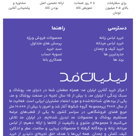
برای سفارشات
تا ۷ روز ضمانت
ارائه تضمین اصل
مشاوره و
بالای ۲.۵ میلیون
تعویض کالا
بودن کالا
پشتیبانی آنلاین
تومان
دسترسی
راهنما
خرید لباس زنانه
محصولات فروش ویژه
خرید لباس مردانه
پرسش های متداول
خرید کیف و چمدان
سبد خرید
جدیدترین ها
تسویه حساب
برند ها
همکاری باما
| مرکز خرید آنلاین لیلیان مد؛ همراه مطمئن شما در دنیای مد، پوشاک و
سبک زندگی | لیلیان مد، با بیش از ۱۵ سال تجربه در صنعت پوشاک و مد،
یکی از برندهای شناخته‌شده و مورد اعتماد مشتریان ایرانی است. فعالیت ما
از سال ۲۰۰۸ زیرمجموعه گروه شکوفا آغاز شد و امروز با بیش از ۱۰٬۰۰۰ متر
مربع فضای فروشگاهی در سراسر کشور، به یکی از قطب‌های عرضه
مستقیم پوشاک و محصولات مد تبدیل شده‌ایم. در لیلیان مد تلاش
می‌کنیم تا مجموعه‌ای متنوع و باکیفیت از کالاها را ارائه دهیم؛ از لباس
مردانه، زنانه و بچه‌گانه گرفته تا محصولات زیبایی و سلامت، عطر و ادکلن،
کیف، کفش و چمدان. همه این‌ها با هدف خلق تجربه‌ای دلپذیر از خرید