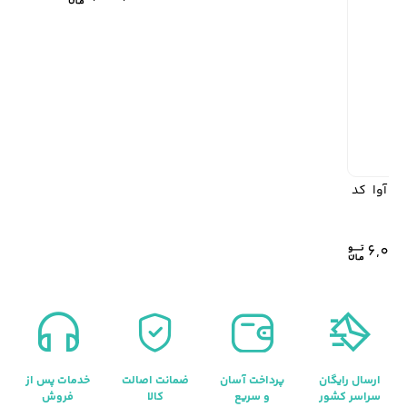
اگونا HEXAGONA مدل آوا کد
قیمت
قیمت
6,01
اصلی:
فعلی:
8,589,000
6,012,000 .
بود.
ارسال رایگان
پرداخت آسان
ضمانت اصالت
خدمات پس از
سراسر کشور
و سریع
کالا
فروش