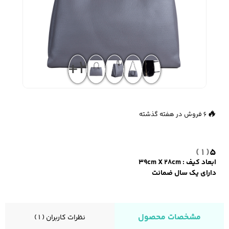
زیبایی و سلامت
شلوارک مردانه
ژاکت و پلیور مردانه
شلوار کتان مردانه
+2
خانه و آشپزخانه
شلوار جین مردانه
شلوار پارچه ای
شلوار اسلش مردانه
👀
698 بازدید در ۲۴ ساعت گذشته
مردانه
🔥
6 فروش در هفته گذشته
( 1 )
5
سویشرت و هودی
اکسسوری مردانه
پوشت مردانه
مردانه
ابعاد کیف : ۳۹cm X 28cm
دارای یک سال ضمانت
کیف مردانه
کیف پول و جاکارتی
کمربند مردانه
مشخصات محصول
نظرات کاربران ( 1 )
مردانه