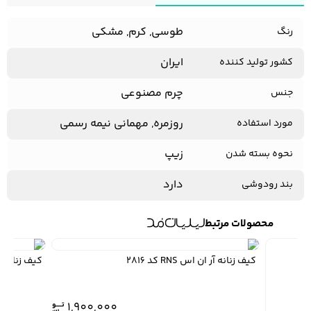
طوسی, کرم, مشکی
رنگ
کفش مردانه
شال و کلاه مردانه
چتر مردانه
ایران
کشور تولید کننده
چرم مصنوعی
جنس
لباس زیر و راحتی
لباس زیر مردانه
لباس راحتی مردانه
روزمره, مهمانی نیمه رسمی
مورد استفاده
مردانه
زیپ
نحوه بسته شدن
دارد
بند رودوشی
محصولات مرتبط
کیف زنانه آر ان اس RNS کد 2816
کیف زنانه آر ان اس
1,900,000