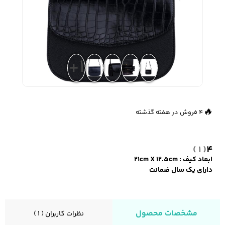
زیبایی و سلامت
شلوارک مردانه
ژاکت و پلیور مردانه
شلوار کتان مردانه
+1
خانه و آشپزخانه
شلوار جین مردانه
شلوار پارچه ای
شلوار اسلش مردانه
👀
483 بازدید در ۲۴ ساعت گذشته
مردانه
🔥
4 فروش در هفته گذشته
( 1 )
4
سویشرت و هودی
اکسسوری مردانه
پوشت مردانه
مردانه
ابعاد کیف : ۲۱cm X 12.5cm
دارای یک سال ضمانت
کیف مردانه
کیف پول و جاکارتی
کمربند مردانه
مشخصات محصول
نظرات کاربران ( 1 )
مردانه