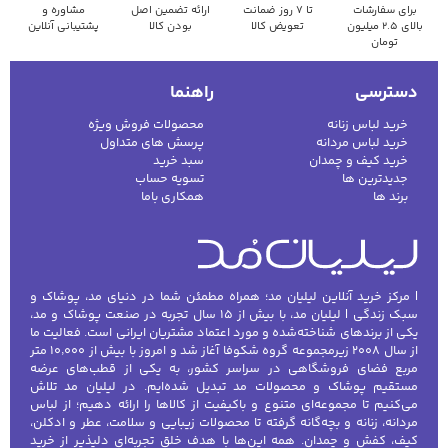
برای سفارشات
تا ۷ روز ضمانت
ارائه تضمین اصل
مشاوره و
بالای ۲.۵ میلیون
تعویض کالا
بودن کالا
پشتیبانی آنلاین
تومان
دسترسی
راهنما
خرید لباس زنانه
محصولات فروش ویژه
خرید لباس مردانه
پرسش های متداول
خرید کیف و چمدان
سبد خرید
جدیدترین ها
تسویه حساب
برند ها
همکاری باما
| مرکز خرید آنلاین لیلیان مد؛ همراه مطمئن شما در دنیای مد، پوشاک و
سبک زندگی | لیلیان مد، با بیش از ۱۵ سال تجربه در صنعت پوشاک و مد،
یکی از برندهای شناخته‌شده و مورد اعتماد مشتریان ایرانی است. فعالیت ما
از سال ۲۰۰۸ زیرمجموعه گروه شکوفا آغاز شد و امروز با بیش از ۱۰٬۰۰۰ متر
مربع فضای فروشگاهی در سراسر کشور، به یکی از قطب‌های عرضه
مستقیم پوشاک و محصولات مد تبدیل شده‌ایم. در لیلیان مد تلاش
می‌کنیم تا مجموعه‌ای متنوع و باکیفیت از کالاها را ارائه دهیم؛ از لباس
مردانه، زنانه و بچه‌گانه گرفته تا محصولات زیبایی و سلامت، عطر و ادکلن،
کیف، کفش و چمدان. همه این‌ها با هدف خلق تجربه‌ای دلپذیر از خرید