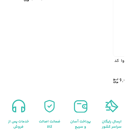
نا HEXAGONA مدل آوا کد
قیمت
قیمت
6,0
اصلی:
فعلی:
8,589,000
6,012,000 .
بود.
ارسال رایگان
پرداخت آسان
ضمانت اصالت
خدمات پس از
سراسر کشور
و سریع
کالا
فروش