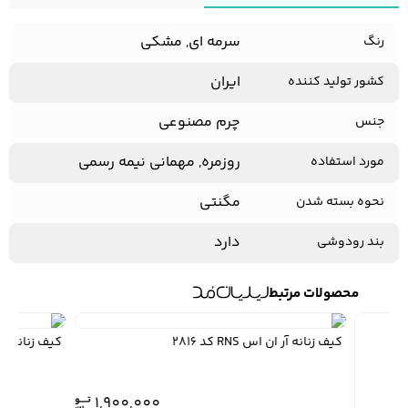
سرمه ای, مشکی
رنگ
کفش مردانه
شال و کلاه مردانه
چتر مردانه
ایران
کشور تولید کننده
چرم مصنوعی
جنس
لباس زیر و راحتی
لباس زیر مردانه
لباس راحتی مردانه
روزمره, مهمانی نیمه رسمی
مورد استفاده
مردانه
مگنتی
نحوه بسته شدن
دارد
بند رودوشی
محصولات مرتبط
کیف زنانه آر ان اس RNS کد 2816
کیف زنانه آر ان اس S
1,900,000