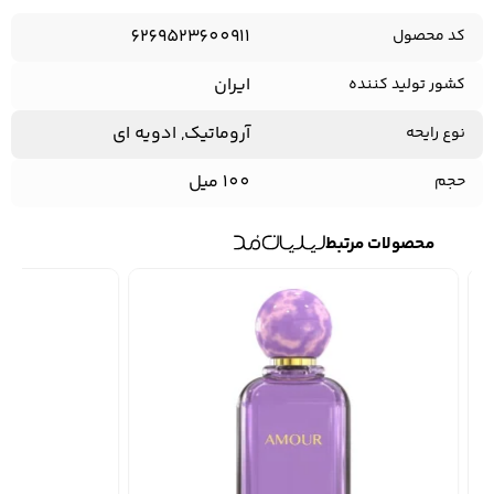
6269523600911
کد محصول
ایران
کشور تولید کننده
آروماتیک, ادویه ای
نوع رایحه
100 میل
حجم
محصولات مرتبط