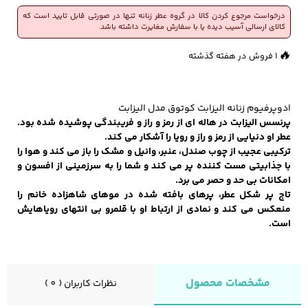
درخواست مرجوع کردن کالا در گروه عطر زنانه تنها در صورتی قابل تایید است که
کالای ارسالی آسیب دیده یا با سفارش مغایرت داشته باشد.
👀
💰
159,500
126 بازدید در ۲۴ ساعت گذشته
بازگشت وجه به کیف پول
کفش مردانه
شال و کلاه مردانه
چتر مردانه
🔥
1 فروش در هفته گذشته
ادوپرفیوم زنانه الیزابت کوتوق مدل الیزابت
لباس زیر و راحتی
لباس زیر مردانه
لباس راحتی مردانه
پرنسس الیزابت در هاله ای از رمز و راز و فریبندگی پوشیده شده بود.
مردانه
عطر او دنیایی از رمز و راز و رویا را آشکار می کند.
ترکیبی عجیب از چوب صندل، عنبر، وانیل و مشک را باز می کند و هوا را
با جذابیتی مست کننده پر می کند و شما را به سرزمینی از افسون و
امکانات بی حد و حصر می برد.
تاج پر شکل عطر، پرهای بافته شده در موهای شاهزاده خانم را
منعکس می کند و نمادی از ارتباط او با قلمرو بی انتهای رویاهایش
است.
مشخصات محصول
نظرات کاربران ( 0 )