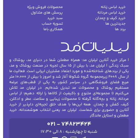
خرید لباس زنانه
محصولات فروش ویژه
خرید لباس مردانه
پرسش های متداول
خرید کیف و چمدان
سبد خرید
جدیدترین ها
تسویه حساب
برند ها
همکاری باما
| مرکز خرید آنلاین لیلیان مد؛ همراه مطمئن شما در دنیای مد، پوشاک و
سبک زندگی | لیلیان مد، با بیش از ۱۵ سال تجربه در صنعت پوشاک و مد،
یکی از برندهای شناخته‌شده و مورد اعتماد مشتریان ایرانی است. فعالیت ما
از سال ۲۰۰۸ زیرمجموعه گروه شکوفا آغاز شد و امروز با بیش از ۱۰٬۰۰۰ متر
مربع فضای فروشگاهی در سراسر کشور، به یکی از قطب‌های عرضه
مستقیم پوشاک و محصولات مد تبدیل شده‌ایم. در لیلیان مد تلاش
می‌کنیم تا مجموعه‌ای متنوع و باکیفیت از کالاها را ارائه دهیم؛ از لباس
مردانه، زنانه و بچه‌گانه گرفته تا محصولات زیبایی و سلامت، عطر و ادکلن،
کیف، کفش و چمدان. همه این‌ها با هدف خلق تجربه‌ای دلپذیر از خرید
آنلاین و حضوری برای شماست. لیلیان مد یعنی انتخاب هوشمندانه، خرید
مطمئن و استایل ماندگار.
021 - 74823424
شنبه تا چهارشنبه : 8 الی 17:30