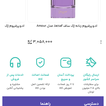
ادوپرفیوم زنانه ژک ساف Jacsaf مدل Amour
ادوپرفیوم ژک ساف Jacsaf مدل els
3,058,000
ارسال رایگان
پرداخت آسان
ضمانت اصالت
خدمات پس از
سراسر کشور
و سریع
کالا
فروش
برای سفارشات
تا ۷ روز ضمانت
ارائه تضمین اصل
مشاوره و
بالای ۲.۵ میلیون
تعویض کالا
بودن کالا
پشتیبانی آنلاین
تومان
دسترسی
راهنما