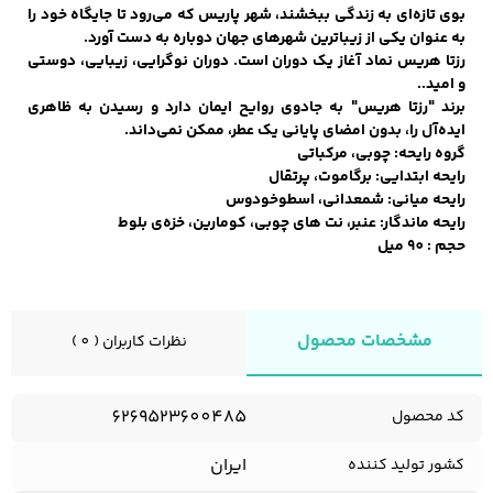
بوی تازه‌ای به زندگی ببخشند، شهر پاریس که می‌رود تا جایگاه خود را
به عنوان یکی از زیباترین شهرهای جهان دوباره به دست آورد.
رزتا هریس نماد آغاز یک دوران است. دوران نو‌گرایی، زیبایی، دوستی
و امید..
کفش مردانه
شال و کلاه مردانه
چتر مردانه
برند "رزتا هریس" به جادوی روایح ایمان دارد و رسیدن به ظاهری
ایده‌آل را، بدون امضای پایانی یک عطر، ممکن نمی‌داند.
گروه رایحه: چوبی، مرکباتی
رایحه‌ ابتدایی: برگاموت، پرتقال
لباس زیر و راحتی
لباس زیر مردانه
لباس راحتی مردانه
رایحه میانی: شمعدانی، اسطوخودوس
مردانه
رایحه ماندگار: عنبر، نت های چوبی، کومارین، خزه‌ی بلوط
حجم : 90 میل
مشخصات محصول
نظرات کاربران ( 0 )
6269523600485
کد محصول
ایران
کشور تولید کننده