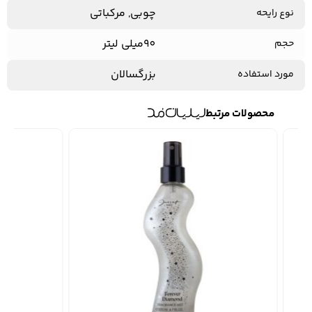
چوبی, مرکباتی
نوع رایحه
90میلی لیتر
حجم
بزرگسالان
مورد استفاده
محصولات مرتبط