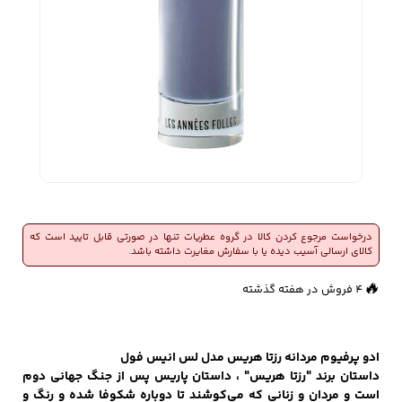
زیبایی و سلامت
شلوارک مردانه
ژاکت و پلیور مردانه
شلوار کتان مردانه
خانه و آشپزخانه
شلوار جین مردانه
شلوار پارچه ای
شلوار اسلش مردانه
مردانه
درخواست مرجوع کردن کالا در گروه عطریات تنها در صورتی قابل تایید است که
کالای ارسالی آسیب دیده یا با سفارش مغایرت داشته باشد.
سویشرت و هودی
اکسسوری مردانه
پوشت مردانه
مردانه
🔥
4 فروش در هفته گذشته
👀
464 بازدید در ۲۴ ساعت گذشته
ادو پرفیوم مردانه رزتا هریس مدل لس انیس فول
کیف مردانه
کیف پول و جاکارتی
کمربند مردانه
داستان برند "رزتا هریس" ، داستان پاریس پس از جنگ جهانی دوم
مردانه
است و مردان و زنانی که می‌کوشند تا دوباره شکوفا شده و رنگ و