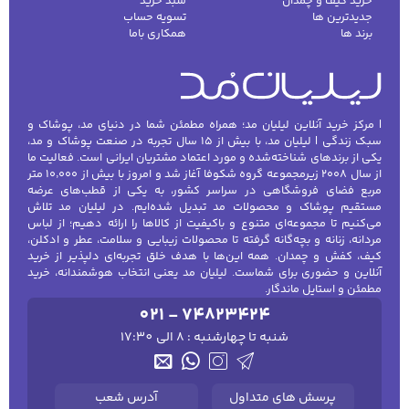
خرید کیف و چمدان
سبد خرید
جدیدترین ها
تسویه حساب
برند ها
همکاری باما
| مرکز خرید آنلاین لیلیان مد؛ همراه مطمئن شما در دنیای مد، پوشاک و
سبک زندگی | لیلیان مد، با بیش از ۱۵ سال تجربه در صنعت پوشاک و مد،
یکی از برندهای شناخته‌شده و مورد اعتماد مشتریان ایرانی است. فعالیت ما
از سال ۲۰۰۸ زیرمجموعه گروه شکوفا آغاز شد و امروز با بیش از ۱۰٬۰۰۰ متر
مربع فضای فروشگاهی در سراسر کشور، به یکی از قطب‌های عرضه
مستقیم پوشاک و محصولات مد تبدیل شده‌ایم. در لیلیان مد تلاش
می‌کنیم تا مجموعه‌ای متنوع و باکیفیت از کالاها را ارائه دهیم؛ از لباس
مردانه، زنانه و بچه‌گانه گرفته تا محصولات زیبایی و سلامت، عطر و ادکلن،
کیف، کفش و چمدان. همه این‌ها با هدف خلق تجربه‌ای دلپذیر از خرید
آنلاین و حضوری برای شماست. لیلیان مد یعنی انتخاب هوشمندانه، خرید
مطمئن و استایل ماندگار.
021 - 74823424
شنبه تا چهارشنبه : 8 الی 17:30
پرسش های متداول
آدرس شعب