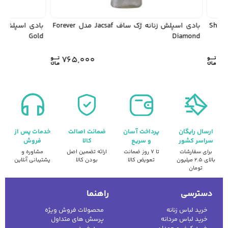
 اسپلش زنانه ژک ساف Jacsaf مدل Shine
بادی اسپلش زنانه ژک ساف Jacsaf مدل Forever
Gold
Diamond
765,000
7
ارسال رایگان
پرداخت آسان
ضمانت اصالت
خدمات پس از
سراسر کشور
و سریع
کالا
فروش
برای سفارشات
تا ۷ روز ضمانت
ارائه تضمین اصل
مشاوره و
بالای ۲.۵ میلیون
تعویض کالا
بودن کالا
پشتیبانی آنلاین
تومان
دسترسی
راهنما
خرید لباس زنانه
محصولات فروش ویژه
خرید لباس مردانه
پرسش های متداول