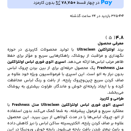
مدل
در چهار قسط
78,750
بدون کارمزد
🔥
💰
15,750
3 فروش در هفته گذشته
بازگشت وجه به کیف پول
Freshness
عدد
👀
325 بازدید در ۲۴ ساعت گذشته
کفش مردانه
شال و کلاه مردانه
چتر مردانه
( 5 )
4.8
معرفی محصول
برند
اولتراکلین Ultraclean
با تولید محصولات کاربردی در حوزه
لباس زیر و راحتی
لباس زیر مردانه
لباس راحتی مردانه
مردانه
نگهداری و مراقبت از پوشاک، راهکارهایی سریع و مؤثر برای حفظ
ظاهر مرتب لباس‌ها ارائه می‌دهد.
اسپری اتوی فوری لباس اولتراکلین
مدل Freshness
یک محصول حرفه‌ای برای از بین بردن چروک لباس
بدون نیاز به اتو است. این اسپری با فرمولاسیون ویژه خود علاوه بر
صاف کردن سریع چین‌وچروک پارچه، از بافت و رنگ لباس محافظت
کرده و با ایجاد رایحه‌ای خوش و ماندگار، طراوت بیشتری به پوشاک
می‌بخشد.
طراحی و کاربرد
اسپری اتوی فوری لباس اولتراکلین Ultraclean مدل Freshness
با
عملکرد سریع و فرمول پیشرفته، به شما کمک می‌کند بدون استفاده
از اتو، چروک لباس‌ها را در مدت کوتاهی از بین ببرید. این محصول
علاوه بر صاف کردن پارچه، الکتریسیته ساکن لباس را نیز کاهش داده
و باعث نرم‌تر شدن بافت پارچه می‌شود. رایحه خوش ورونیکا در این