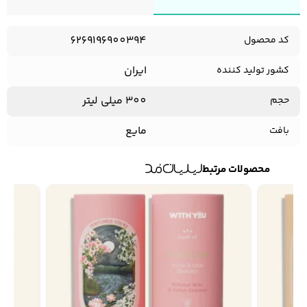
6269196900394
کد محصول
ایران
کشور تولید کننده
300 میلی لیتر
حجم
مایع
بافت
محصولات مرتبط