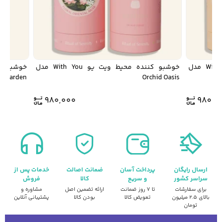
خوشبو کننده محیط ویت یو With You مدل
خوشبو کننده محیط ویت یو With You مدل
Garden
Orchid Oasis
980,000
980,
ارسال رایگان
پرداخت آسان
ضمانت اصالت
خدمات پس از
سراسر کشور
و سریع
کالا
فروش
برای سفارشات
تا ۷ روز ضمانت
ارائه تضمین اصل
مشاوره و
بالای ۲.۵ میلیون
تعویض کالا
بودن کالا
پشتیبانی آنلاین
تومان