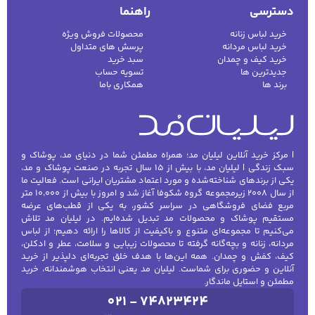
دسترسی
راهنما
خرید لباس زنانه
محصولات فروش ویژه
خرید لباس مردانه
پرسش های متداول
خرید کیف و چمدان
سبد خرید
جدیدترین ها
تسویه حساب
برند ها
همکاری باما
| مرکز خرید آنلاین لیلیان مد؛ همراه مطمئن شما در دنیای مد، پوشاک و
سبک زندگی | لیلیان مد، با بیش از ۱۵ سال تجربه در صنعت پوشاک و مد،
یکی از برندهای شناخته‌شده و مورد اعتماد مشتریان ایرانی است. فعالیت ما
از سال ۲۰۰۸ زیرمجموعه گروه شکوفا آغاز شد و امروز با بیش از ۱۰٬۰۰۰ متر
مربع فضای فروشگاهی در سراسر کشور، به یکی از قطب‌های عرضه
مستقیم پوشاک و محصولات مد تبدیل شده‌ایم. در لیلیان مد تلاش
می‌کنیم تا مجموعه‌ای متنوع و باکیفیت از کالاها را ارائه دهیم؛ از لباس
مردانه، زنانه و بچه‌گانه گرفته تا محصولات زیبایی و سلامت، عطر و ادکلن،
کیف، کفش و چمدان. همه این‌ها با هدف خلق تجربه‌ای دلپذیر از خرید
آنلاین و حضوری برای شماست. لیلیان مد یعنی انتخاب هوشمندانه، خرید
مطمئن و استایل ماندگار.
021 - 74823424