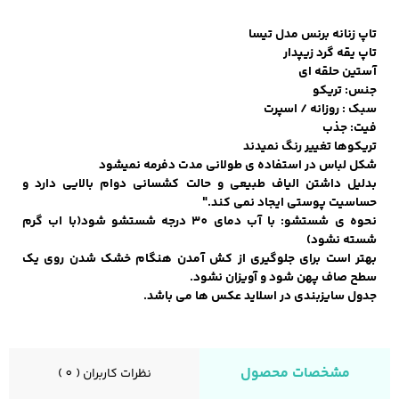
تاپ زنانه برنس مدل تیسا
تاپ یقه گرد زیپدار
کفش مردانه
شال و کلاه مردانه
چتر مردانه
آستین حلقه ای
جنس: تریکو
سبک : روزانه / اسپرت
فیت: جذب
تریکوها تغییر رنگ نمیدند
لباس زیر و راحتی
لباس زیر مردانه
لباس راحتی مردانه
شکل لباس در استفاده ی طولانی مدت دفرمه نمیشود
مردانه
بدلیل داشتن الیاف طبیعی و حالت کشسانی دوام بالایی دارد و
حساسیت پوستی ایجاد نمی کند."
نحوه ی شستشو: با آب دمای 30 درجه شستشو شود(با اب گرم
شسته نشود)
بهتر است برای جلوگیری از کش آمدن هنگام خشک شدن روی یک
سطح صاف پهن شود و آویزان نشود.
جدول سایزبندی در اسلاید عکس ها می باشد.
مشخصات محصول
نظرات کاربران ( 0 )