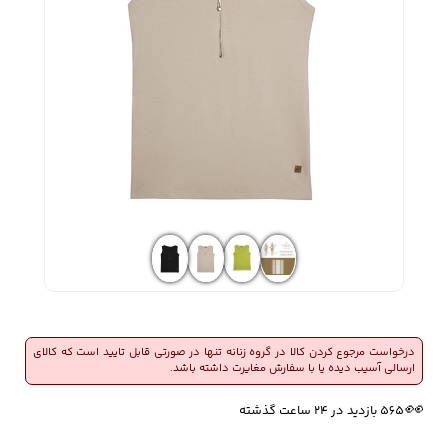
زیبایی و سلامت
شلوارک مردانه
ژاکت و پلیور مردانه
شلوار کتان مردانه
خانه و آشپزخانه
شلوار جین مردانه
شلوار پارچه ای
شلوار اسلش مردانه
مردانه
سویشرت و هودی
اکسسوری مردانه
پوشت مردانه
مردانه
درخواست مرجوع کردن کالا در گروه زنانه تنها در صورتی قابل تایید است که کالای
ارسالی آسیب دیده یا با سفارش مغایرت داشته باشد.
🔥
5 فروش در هفته گذشته
👀
کیف مردانه
کیف پول و جاکارتی
کمربند مردانه
565 بازدید در ۲۴ ساعت گذشته
مردانه