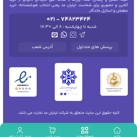
آنلاین و حضوری برای شماست. لیلیان مد یعنی انتخاب هوشمندانه، خرید
مطمئن و استایل ماندگار.
021 - 74823424
شنبه تا چهارشنبه : 8 الی 17:30
پرسش های متداول
آدرس شعب
کلیه حقوق این سایت متعلق به شرکت لیلیان مد تجارت می باشد.
دسته بندی
ورود | ثبت نام
خانه
سبد خرید