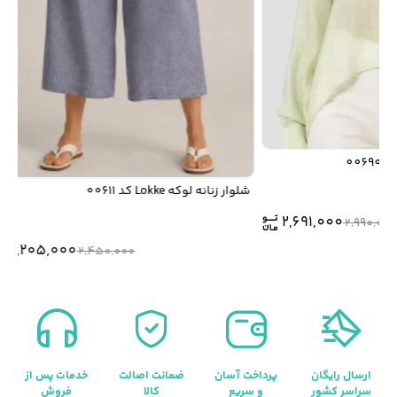
شلوار زنانه لوکه Lokke کد 00611
2,691,000
2,990,
2,205,000
2,450,000
ارسال رایگان
پرداخت آسان
ضمانت اصالت
خدمات پس از
سراسر کشور
و سریع
کالا
فروش