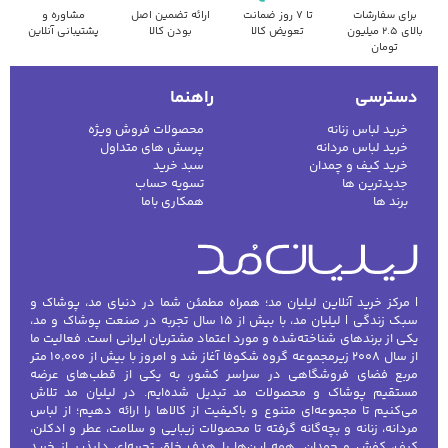
برای سفارشات
تا ۷ روز ضمانت
ارائه تضمین اصل
مشاوره و
بالای ۲.۵ میلیون
تعویض کالا
بودن کالا
پشتیبانی آنلاین
تومان
دسترسی
راهنما
خرید لباس زنانه
محصولات فروش ویژه
خرید لباس مردانه
پرسش های متداول
خرید کیف و چمدان
سبد خرید
جدیدترین ها
تسویه حساب
برند ها
همکاری باما
| مرکز خرید آنلاین لیلیان مد؛ همراه مطمئن شما در دنیای مد، پوشاک و
سبک زندگی | لیلیان مد، با بیش از ۱۵ سال تجربه در صنعت پوشاک و مد،
یکی از برندهای شناخته‌شده و مورد اعتماد مشتریان ایرانی است. فعالیت ما
از سال ۲۰۰۸ زیرمجموعه گروه شکوفا آغاز شد و امروز با بیش از ۱۰٬۰۰۰ متر
مربع فضای فروشگاهی در سراسر کشور، به یکی از قطب‌های عرضه
مستقیم پوشاک و محصولات مد تبدیل شده‌ایم. در لیلیان مد تلاش
می‌کنیم تا مجموعه‌ای متنوع و باکیفیت از کالاها را ارائه دهیم؛ از لباس
مردانه، زنانه و بچه‌گانه گرفته تا محصولات زیبایی و سلامت، عطر و ادکلن،
کیف، کفش و چمدان. همه این‌ها با هدف خلق تجربه‌ای دلپذیر از خرید