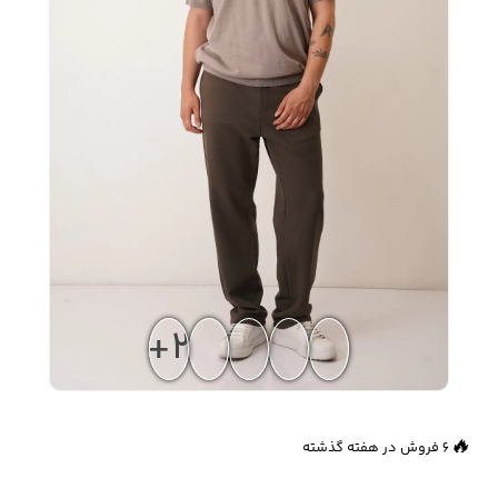
زیبایی و سلامت
شلوارک مردانه
ژاکت و پلیور مردانه
شلوار کتان مردانه
خانه و آشپزخانه
شلوار جین مردانه
شلوار پارچه ای
شلوار اسلش مردانه
مردانه
سویشرت و هودی
+2
اکسسوری مردانه
پوشت مردانه
مردانه
👀
614 بازدید در ۲۴ ساعت گذشته
🔥
6 فروش در هفته گذشته
کیف مردانه
کیف پول و جاکارتی
کمربند مردانه
مردانه