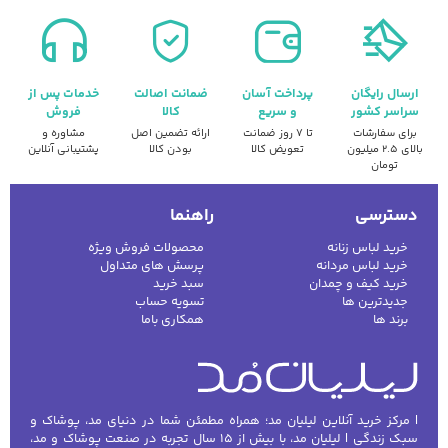
ارسال رایگان
پرداخت آسان
ضمانت اصالت
خدمات پس از
سراسر کشور
و سریع
کالا
فروش
برای سفارشات
تا ۷ روز ضمانت
ارائه تضمین اصل
مشاوره و
بالای ۲.۵ میلیون
تعویض کالا
بودن کالا
پشتیبانی آنلاین
تومان
دسترسی
راهنما
خرید لباس زنانه
محصولات فروش ویژه
خرید لباس مردانه
پرسش های متداول
خرید کیف و چمدان
سبد خرید
جدیدترین ها
تسویه حساب
برند ها
همکاری باما
| مرکز خرید آنلاین لیلیان مد؛ همراه مطمئن شما در دنیای مد، پوشاک و
سبک زندگی | لیلیان مد، با بیش از ۱۵ سال تجربه در صنعت پوشاک و مد،