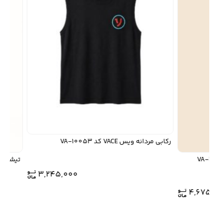
رکابی مردانه ویس VACE کد VA-10053
تیشرت مردانه ویس
3,245,000
4,675