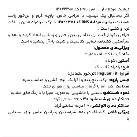
تیشرت مردانه آر ان اس RNS کد 12022351
اگر به‌دنبال یک تیشرت با طراحی خاص، پارچه گرم و تن‌خور راحت
هستید،
تیشرت مردانه RNS کد 12022351
با ترکیب راه‌راه مدرن و بافت
کفش مردانه
شال و کلاه مردانه
چتر مردانه
نرم و کشی است .
طراحی رگولار فیت آن، تعادلی بین راحتی و زیبایی ایجاد کرده و یقه و
سرآستین کشباف، نمایی کلاسیک و شیک به آن بخشیده است.
ویژگی‌های محصول:
لباس زیر و راحتی
لباس زیر مردانه
لباس راحتی مردانه
یقه:
گرد با کشباف مقاوم
مردانه
آستین:
کوتاه
طرح:
راه‌راه کلاسیک
قواره:
Regular Fit (تن‌خور متعادل)
جنس پارچه:
ترکیب نخ‌پنبه و اکرلیک، نرم، کشی و مناسب سرما
ضخامت:
کم، اما با گرمای مناسب برای هوای خنک
نحوه شستشو:
دستی یا ماشینی، به‌صورت مجزا یا با رنگ‌های مشابه
حداکثر دمای شستشو:
30 درجه سانتی‌گراد
حداکثر دمای اتوکشی:
110 درجه سانتی‌گراد
ویژگی خاص:
کشباف در یقه، سرآستین و پایین لباس برای ایستایی
به