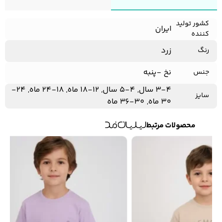
کشور تولید
ایران
کننده
زرد
رنگ
نخ -پنبه
جنس
3-4 سال, 4-5 سال, 12-18 ماه, 18-24 ماه, 24-
سایز
30 ماه, 30-36 ماه
محصولات مرتبط