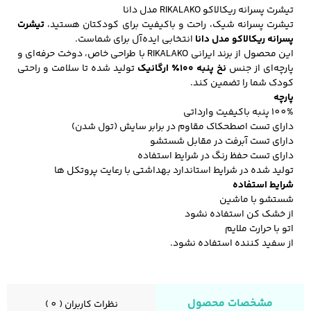
تیشرت پسرانه ریکالاکو RIKALAKO مدل دانا
تیشرت پسرانه شیک، راحت و باکیفیت برای کودکتان هستید،
تیشرت
پسرانه ریکالاکو مدل دانا
انتخابی ایده‌آل برای شماست.
کفش مردانه
شال و کلاه مردانه
چتر مردانه
این محصول از برند ایرانی RIKALAKO با طراحی خاص، دوخت حرفه‌ای و
پارچه‌ای از جنس
نخ پنبه ۱۰۰٪ ارگانیک
تولید شده تا سلامت و راحتی
کودک شما را تضمین کند.
پارچه
100% پنبه باکیفیت وارداتی
لباس زیر و راحتی
لباس زیر مردانه
لباس راحتی مردانه
دارای تست اصطحکاک مقاوم در برابر سایش (تول شدن)
مردانه
دارای تست آبرفت در مقابل شستشو
دارای تست حفظ رنگ در شرایط استفاده
تولید شده در شرایط استاندارد بهداشتی با رعایت پروتکل ها
شرایط استفاده
شستشو با ماشین
از خشک کن استفاده نشود
اتو با حرارت ملایم
از سفید کننده استفاده نشود.
مشخصات محصول
نظرات کاربران ( 0 )