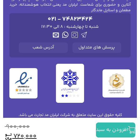
آنلاین و حضوری برای شماست. لیلیان مد یعنی انتخاب هوشمندانه، خرید
مطمئن و استایل ماندگار.
021 - 74823424
شنبه تا چهارشنبه : 8 الی 17:30
پرسش های متداول
آدرس شعب
کلیه حقوق این سایت متعلق به شرکت لیلیان مد تجارت می باشد.
قی
قی
900,000
افزودن به سبد
اصل
فعل
720,000
0 .
دسته بندی
ورود | ثبت نام
خانه
سبد خرید