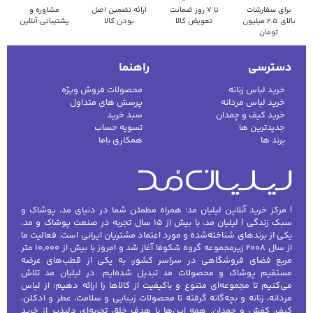
برای سفارشات
تا ۷ روز ضمانت
ارائه تضمین اصل
مشاوره و
بالای ۲.۵ میلیون
تعویض کالا
بودن کالا
پشتیبانی آنلاین
تومان
دسترسی
راهنما
خرید لباس زنانه
محصولات فروش ویژه
خرید لباس مردانه
پرسش های متداول
خرید کیف و چمدان
سبد خرید
جدیدترین ها
تسویه حساب
برند ها
همکاری باما
| مرکز خرید آنلاین لیلیان مد؛ همراه مطمئن شما در دنیای مد، پوشاک و
سبک زندگی | لیلیان مد، با بیش از ۱۵ سال تجربه در صنعت پوشاک و مد،
یکی از برندهای شناخته‌شده و مورد اعتماد مشتریان ایرانی است. فعالیت ما
از سال ۲۰۰۸ زیرمجموعه گروه شکوفا آغاز شد و امروز با بیش از ۱۰٬۰۰۰ متر
مربع فضای فروشگاهی در سراسر کشور، به یکی از قطب‌های عرضه
مستقیم پوشاک و محصولات مد تبدیل شده‌ایم. در لیلیان مد تلاش
می‌کنیم تا مجموعه‌ای متنوع و باکیفیت از کالاها را ارائه دهیم؛ از لباس
مردانه، زنانه و بچه‌گانه گرفته تا محصولات زیبایی و سلامت، عطر و ادکلن،
کیف، کفش و چمدان. همه این‌ها با هدف خلق تجربه‌ای دلپذیر از خرید