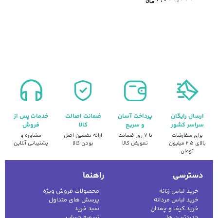
ارسال رایگان
پرداخت آسان
ضمانت اصالت
خدمات پس از
سراسر کشور
و سریع
کالا
فروش
برای سفارشات
تا ۷ روز ضمانت
ارائه تضمین اصل
مشاوره و
بالای ۲.۵ میلیون
تعویض کالا
بودن کالا
پشتیبانی آنلاین
تومان
دسترسی
راهنما
خرید لباس زنانه
محصولات فروش ویژه
خرید لباس مردانه
پرسش های متداول
خرید کیف و چمدان
سبد خرید
جدیدترین ها
تسویه حساب