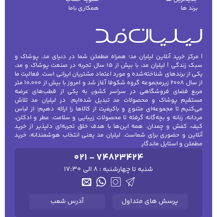
برند ها
همکاری باما
| مرکز خرید آنلاین لیلیان مد؛ همراه مطمئن شما در دنیای مد، پوشاک و
سبک زندگی | لیلیان مد، با بیش از ۱۵ سال تجربه در صنعت پوشاک و مد،
یکی از برندهای شناخته‌شده و مورد اعتماد مشتریان ایرانی است. فعالیت ما
از سال ۲۰۰۸ زیرمجموعه گروه شکوفا آغاز شد و امروز با بیش از ۱۰٬۰۰۰ متر
مربع فضای فروشگاهی در سراسر کشور، به یکی از قطب‌های عرضه
مستقیم پوشاک و محصولات مد تبدیل شده‌ایم. در لیلیان مد تلاش
می‌کنیم تا مجموعه‌ای متنوع و باکیفیت از کالاها را ارائه دهیم؛ از لباس
مردانه، زنانه و بچه‌گانه گرفته تا محصولات زیبایی و سلامت، عطر و ادکلن،
کیف، کفش و چمدان. همه این‌ها با هدف خلق تجربه‌ای دلپذیر از خرید
آنلاین و حضوری برای شماست. لیلیان مد یعنی انتخاب هوشمندانه، خرید
مطمئن و استایل ماندگار.
021 - 74823424
شنبه تا چهارشنبه : 8 الی 17:30
پرسش های متداول
آدرس شعب