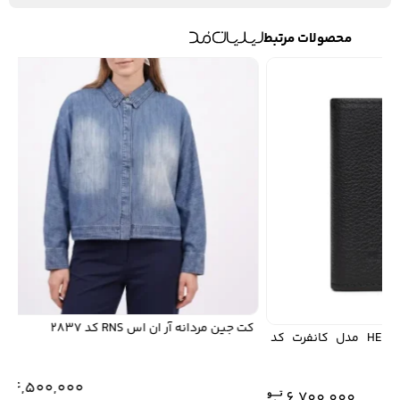
محصولات مرتبط
کت جین مردانه آر ان اس RNS کد 2837
جاکارتی هگزاگونا HEXAGONA مدل كانفرت کد
4,500,000
6,700,000