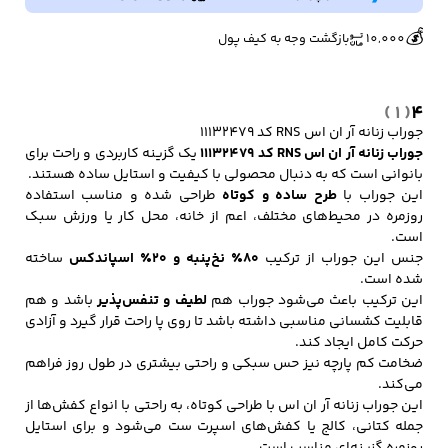
👀
539 بازدید در ۲۴ ساعت گذشته
💰
10,000
بازگشت وجه به کیف پول
🔥
5 فروش در هفته گذشته
کفش مردانه
شال و کلاه مردانه
چتر مردانه
( 1 )
4
جوراب زنانه آر ان اس RNS کد 11132479
جوراب زنانه آر ان اس RNS کد 11132479
یک گزینه کاربردی و راحت برای
لباس زیر و راحتی
لباس زیر مردانه
لباس راحتی مردانه
بانوانی است که به دنبال محصولی با کیفیت و استایل ساده هستند.
مردانه
این جوراب با
طرح ساده و کوتاه
طراحی شده و مناسب استفاده
روزمره در محیط‌های مختلف، اعم از خانه، محل کار یا ورزش سبک
است.
جنس این جوراب از ترکیب
۸۰٪ نخ‌پنبه و ۲۰٪ اسپاندکس
ساخته
شده است.
این ترکیب باعث می‌شود جوراب هم
لطیف و تنفس‌پذیر
باشد و هم
قابلیت کشسانی مناسبی داشته باشد تا روی پا راحت قرار گیرد و آزادی
حرکت کامل ایجاد کند.
ضخامت کم پارچه نیز حس سبکی و راحتی بیشتری در طول روز فراهم
می‌کند.
این جوراب زنانه آر ان اس با طراحی کوتاه، به راحتی با انواع کفش‌ها از
جمله کتانی، کالج یا کفش‌های اسپرت ست می‌شود و برای استایل