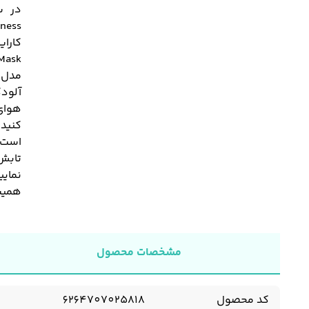
آلودگ
هوای
کنید
تابش
نمایی
همیشه
مشخصات محصول
کد محصول
6264707025818