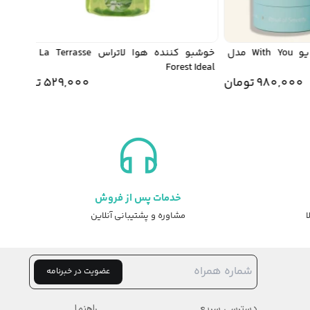
خوشبو کننده محیط ویت یو With You مدل
خوشبو کننده هوا لاتراس La Terrasse مدل
asy
Forest Ideal
980,00
تومان
529,000
تومان
خدمات پس از فروش
ا
مشاوره و پشتیبانی آنلاین
عضویت در خبرنامه
دسترسی سریع
راهنما