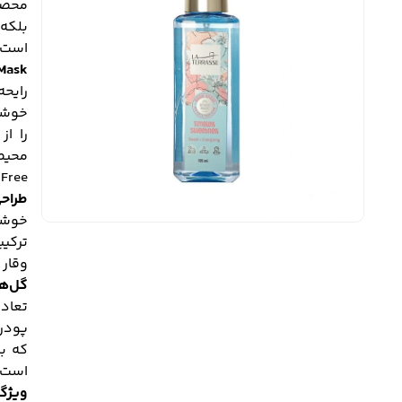
محصو
بلکه 
است. مدل meless Sweetness
Mask
رایح
را از
Free) تولید شده است.
طراحی
ترکیب
وقار 
گل‌ه
تعاد
پودر
که بر
است.
ویژگ