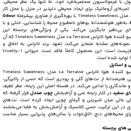
ل با فرمولاسیون منحصر‌به‌فرد خود، نه تنها یک عطر محیطی،
تجربه‌ای آروماتیک برای ایجاد محیطی دلپذیر در منزل یا محل کار
Ti با بهره‌گیری از فناوری پیشرفته
Odour
، به‌طور هوشمندانه بوهای نامطبوع محیط را شناسایی، خنثی و با
ه‌ای بی‌نظیر جایگزین می‌کند. یکی از ویژگی‌های برجسته این
خوشبو کننده هوا لاتراس La Terrasse مدل Timeless Sweetness که آن
 نمونه‌های مشابه متمایز می‌کند، تعهد برند لاتراس به اخلاق و
محیط‌زیست است؛ این محصول کاملاً فاقد تست حیوانی (Cruelty-
 و استایل
خوشبو کننده هوا لاتراس La Terrasse مدل Timeless Sweetness
ی هنرمندانه از نت‌های گلی و پودری است که حسی از پاکیزگی،
و ماندگاری را تداعی می‌کند. در هسته اصلی این رایحه، عطر لطیف
ای سفید
در کنار رایحه غنی و آرام‌بخش
چوب صندل
قرار گرفته که
لی عالی میان شیرینی و گرمای چوبی ایجاد کرده است. نت‌های
ی در این ترکیب، حسی کلاسیک و آرامش‌بخش به فضا می‌بخشند
ای محیط‌های دنج، اتاق‌خواب یا سالن‌های پذیرایی بسیار مناسب
ی های برجسته