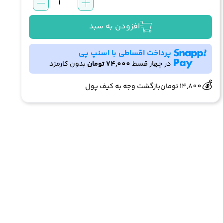
خوشبو
کننده
هوا
افزودن به سبد
لاتراس
La
پرداخت اقساطی با اسنپ پی
Terrasse
در چهار قسط
74,000
تومان
بدون کارمزد
🔥
👀
5 فروش در هفته گذشته
542 بازدید در ۲۴ ساعت گذشته
مدل
Timeless
💰
14,800
تومان
بازگشت وجه به کیف پول
Sweetness
عدد