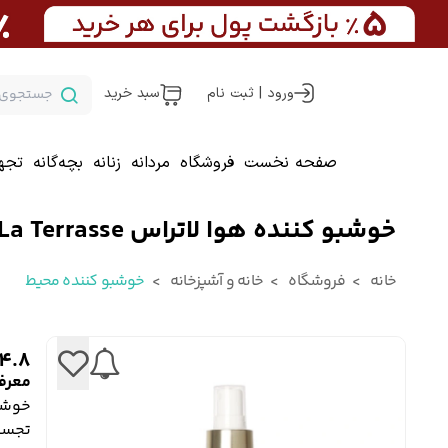
ورود | ثبت نام
سبد خرید
صفحه نخست
فروشگاه
مردانه
زنانه
بچه‌گانه
تجه
خوشبو کننده هوا لاتراس La Terrasse مدل Timeless Sweetness
خانه
فروشگاه
خانه و آشپزخانه
خوشبو کننده محیط
4.8
معرف
خوشب
تجسم