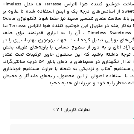
در ساخت خوشبو کننده هوا لاتراس La Terrasse مدل Timeless
Sweetness از اسانس‌های درجه یک و ایمن استفاده شده تا علاوه بر
کارایی بالا، سلامت فضای تنفسی محیط نیز حفظ شود. تکنولوژی Odour
Mask به‌کار رفته در متریال این خوشبو کننده هوا لاتراس La Terrasse
مدل Timeless Sweetness ، آن را به ابزاری قدرتمند برای حذف
ی‌های بویایی تبدیل کرده است. جهت بهره‌وری بهتر، اسپری را در
 آزاد اتاق و به دور از سطوح حساس یا پارچه‌های ظریف پخش
. توجه داشته باشید که این محصول حاوی ترکیبات تحت فشار
است؛ لذا از نگهداری در محیط‌های با دمای بالای ۵۰ درجه سانتی‌گراد،
 مستقیم آفتاب و نزدیکی به شعله یا حرارت مستقیم خودداری
د. با استفاده اصولی از این محصول، رایحه‌ای ماندگار و محیطی
 معطر را به خود و عزیزانتان هدیه دهید.
نظرات کاربران ( 7 )