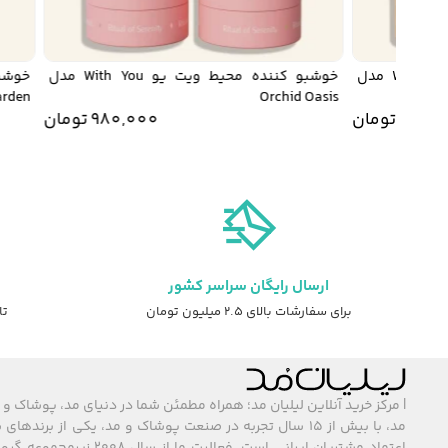
خوشبو کننده محیط ویت یو With You مدل
خوشبو کننده محیط ویت یو With You مدل
 Garden
Orchid Oasis
980
تومان
980,000
تومان
ارسال رایگان سراسر کشور
برای سفارشات بالای ۲.۵ میلیون تومان
تا ۷ روز ضمانت ت
| مرکز خرید آنلاین لیلیان مد؛ همراه مطمئن شما در دنیای مد، پوشاک و 
مد، با بیش از ۱۵ سال تجربه در صنعت پوشاک و مد، یکی از برند
اعتماد مشتریان ایرانی است. فعالیت ما