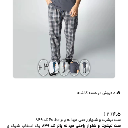
زیبایی و سلامت
شلوارک مردانه
ژاکت و پلیور مردانه
شلوار کتان مردانه
خانه و آشپزخانه
شلوار جین مردانه
شلوار پارچه ای
شلوار اسلش مردانه
مردانه
+4
سویشرت و هودی
اکسسوری مردانه
پوشت مردانه
🔥
8 فروش در هفته گذشته
مردانه
👀
878 بازدید در ۲۴ ساعت گذشته
( 2 )
4.5
کیف مردانه
کیف پول و جاکارتی
کمربند مردانه
ست تیشرت و شلوار راحتی مردانه پاتر Potter کد 849
مردانه
ست تیشرت و شلوار راحتی مردانه پاتر کد 849
یک انتخاب شیک و