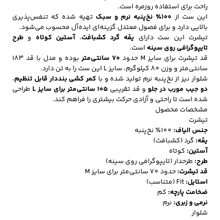
راحت برای استفاده روزمره است.
این ست از
100٪ نخ‌پنبه نرم و سبک
تهیه شده که تنفس‌پذیری
بالایی دارد و برای فصول معتدل گزینه‌ای ایده‌آل محسوب می‌شود.
کفش مردانه
شال و کلاه مردانه
چتر مردانه
تیشرت این ست دارای
یقه گرد کشبافت
،
آستین کوتاه
و
طرح
تایپوگرافی روی سینه
است.
قد تیشرت برای سایز M حدود
70 سانتی‌متر
بوده و مدل با قد 183
سانتی‌متر و وزن 80 کیلوگرم، سایز L این ست را به تن دارد.
شلوار نیز از نخ‌پنبه نرم تولید شده و با
کمر کشی بنددار قابل تنظیم
،
لباس زیر و راحتی
لباس زیر مردانه
لباس راحتی مردانه
دو جیب مورب در جلو
و قد تقریبی
105 سانتی‌متر برای سایز L
طراحی
مردانه
شده است تا راحتی و آزادی حرکت بیشتری را فراهم کند.
مشخصات محصول
تیشرت
جنس الیاف:
100٪ نخ‌پنبه
یقه:
گرد (کشبافت)
آستین:
کوتاه
طرح:
طرحدار (تایپوگرافی روی سینه)
قد تیشرت:
حدود 70 سانتی‌متر برای سایز M
استایل:
Fit (متناسب)
ضخامت پارچه:
کم
نرمی و زبری:
نرم
شلوار