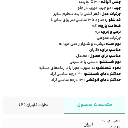
جنس الیاف:
100٪ نخ‌پنبه
جیب:
دو جیب مورب در جلو
جزئیات مدل:
کمر کشی با بند تنظیم سایز
قد شلوار:
حدود 105 سانتی‌متر برای سایز L
ضخامت پارچه:
کم
نرمی و زبری:
نرم
جزئیات عمومی
نوع ست:
تیشرت و شلوار راحتی مردانه
مناسب برای:
آقایان
مناسب برای فصول:
معتدل
نوع شستشو:
دستی یا ماشینی
نحوه شستشو:
به صورت مجزا یا با رنگ‌های مشابه
حداکثر دمای شستشو:
30 درجه سانتی‌گراد
حداکثر دمای اتوکشی:
110 درجه سانتی‌گراد
مشخصات محصول
نظرات کاربران ( 2 )
کشور تولید
ایران
کننده