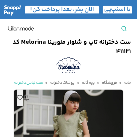
ست دخترانه تاپ و شلوار ملورینا Melorina کد
مشاهده همه محصولات
411121
مردانه
تیشرت مردانه
پیراهن مردانه
پولوشرت مردانه
خانه
فروشگاه
بچه‌گانه
پوشاک دخترانه
ست لباس دخترانه
زنانه
بارانی مردانه
پالتو مردانه
بلوز مردانه
بچه‌گانه
تجهیزات سفر
جوراب مردانه
کت مردانه
کاپشن و پافر مردانه