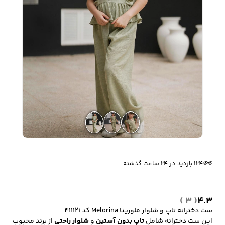
زیبایی و سلامت
شلوارک مردانه
ژاکت و پلیور مردانه
شلوار کتان مردانه
خانه و آشپزخانه
شلوار جین مردانه
شلوار پارچه ای
شلوار اسلش مردانه
مردانه
🔥
1 فروش در هفته گذشته
سویشرت و هودی
اکسسوری مردانه
پوشت مردانه
مردانه
👀
124 بازدید در ۲۴ ساعت گذشته
( 3 )
4.3
کیف مردانه
کیف پول و جاکارتی
کمربند مردانه
ست دخترانه تاپ و شلوار ملورینا Melorina کد 411121
مردانه
این ست دخترانه شامل
تاپ بدون آستین
و
شلوار راحتی
از برند محبوب