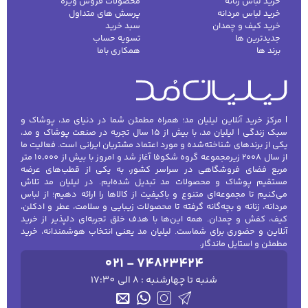
خرید لباس زنانه
محصولات فروش ویژه
خرید لباس مردانه
پرسش های متداول
خرید کیف و چمدان
سبد خرید
جدیدترین ها
تسویه حساب
برند ها
همکاری باما
| مرکز خرید آنلاین لیلیان مد؛ همراه مطمئن شما در دنیای مد، پوشاک و
سبک زندگی | لیلیان مد، با بیش از ۱۵ سال تجربه در صنعت پوشاک و مد،
یکی از برندهای شناخته‌شده و مورد اعتماد مشتریان ایرانی است. فعالیت ما
از سال ۲۰۰۸ زیرمجموعه گروه شکوفا آغاز شد و امروز با بیش از ۱۰٬۰۰۰ متر
مربع فضای فروشگاهی در سراسر کشور، به یکی از قطب‌های عرضه
مستقیم پوشاک و محصولات مد تبدیل شده‌ایم. در لیلیان مد تلاش
می‌کنیم تا مجموعه‌ای متنوع و باکیفیت از کالاها را ارائه دهیم؛ از لباس
مردانه، زنانه و بچه‌گانه گرفته تا محصولات زیبایی و سلامت، عطر و ادکلن،
کیف، کفش و چمدان. همه این‌ها با هدف خلق تجربه‌ای دلپذیر از خرید
آنلاین و حضوری برای شماست. لیلیان مد یعنی انتخاب هوشمندانه، خرید
مطمئن و استایل ماندگار.
021 - 74823424
شنبه تا چهارشنبه : 8 الی 17:30