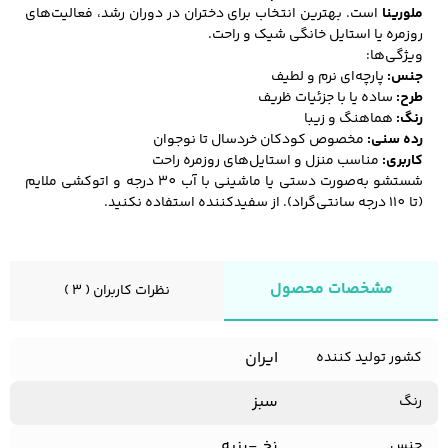
ملورینا
است. بهترین انتخاب برای دختران در دوران رشد، فعالیت‌های
روزمره یا استایل خانگی شیک و راحت.
ویژگی‌ها:
کفش مردانه
شال و کلاه مردانه
چتر مردانه
جنس:
پارچه‌ای نرم و لطیف
طرح:
ساده یا با جزئیات ظریف
رنگ:
هماهنگ و زیبا
رده سنی:
مخصوص کودکان خردسال تا نوجوان
کاربری:
مناسب منزل و استایل‌های روزمره راحت
لباس زیر و راحتی
لباس زیر مردانه
لباس راحتی مردانه
شستشو به‌صورت دستی یا ماشینی با آب 30 درجه و اتوکشی ملایم
مردانه
(تا 110 درجه سانتی‌گراد). از سفیدکننده استفاده نکنید.
مشخصات محصول
نظرات کاربران ( 3 )
ایران
کشور تولید کننده
سبز
رنگ
نخ -پنبه
جنس