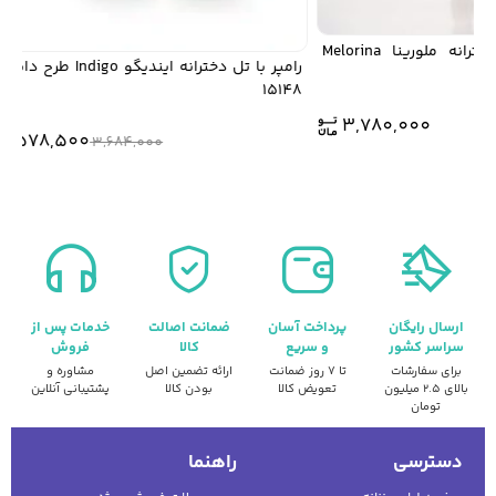
ست تاپ و شومیز دخترانه ملورینا Melorina
رامپر با تل دخترانه ایندیگو Indigo طرح دایانا ک
15148
3,780,000
2,578,500
3,684,000
ارسال رایگان
پرداخت آسان
ضمانت اصالت
خدمات پس از
سراسر کشور
و سریع
کالا
فروش
برای سفارشات
تا ۷ روز ضمانت
ارائه تضمین اصل
مشاوره و
بالای ۲.۵ میلیون
تعویض کالا
بودن کالا
پشتیبانی آنلاین
تومان
دسترسی
راهنما