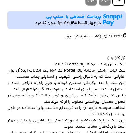
XL
L
M
پرداخت اقساطی با اسنپ پی
کفش مردانه
شال و کلاه مردانه
چتر مردانه
در چهار قسط
421,125
بدون کارمزد
🔥
👀
2 فروش در هفته گذشته
201 بازدید در ۲۴ ساعت گذشته
💰
84,225
بازگشت وجه به کیف پول
لباس زیر و راحتی
لباس زیر مردانه
لباس راحتی مردانه
مردانه
( 7 )
4.4
ست لباس راحتی مردانه پاتر Potter کد 150
ست لباس راحتی مردانه پاتر Potter کد 150 یک انتخاب ایده‌آل برای
آقایانی است که به دنبال راحتی، کیفیت و استایلی جذاب هستند.
این ست با یقه برگردان، آستین کوتاه و طرح راه‌راه طراحی شده و
استایل Fit متناسب را برای استفاده روزمره و خانگی فراهم می‌کند.
جنس نخی پارچه باعث تنفس‌پذیری و نرمی بالا شده و به‌خصوص در
فصول معتدل، پوششی مطلوب را ارائه می‌دهد.
ضخامت متوسط پارچه، آن را به گزینه‌ای مناسب برای استفاده در طول
روز تبدیل کرده است.
این ست قابلیت شستشو به‌صورت دستی یا ماشینی را دارد و بهتر
است با رنگ‌های مشابه شسته شود.
همچنین امکان اتوکشی تا دمای 110 درجه سانتی‌گراد وجود دارد.