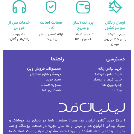
ارسال رایگان
پرداخت آسان
ضمانت اصالت
خدمات پس از
سراسر کشور
و سریع
کالا
فروش
برای سفارشات
تا ۷ روز ضمانت
ارائه تضمین اصل
مشاوره و
بالای ۲.۵ میلیون
تعویض کالا
بودن کالا
پشتیبانی آنلاین
تومان
دسترسی
راهنما
خرید لباس زنانه
محصولات فروش ویژه
خرید لباس مردانه
پرسش های متداول
خرید کیف و چمدان
سبد خرید
جدیدترین ها
تسویه حساب
برند ها
همکاری باما
| مرکز خرید آنلاین لیلیان مد؛ همراه مطمئن شما در دنیای مد، پوشاک و
سبک زندگی | لیلیان مد، با بیش از ۱۵ سال تجربه در صنعت پوشاک و مد،
یکی از برندهای شناخته‌شده و مورد اعتماد مشتریان ایرانی است. فعالیت ما