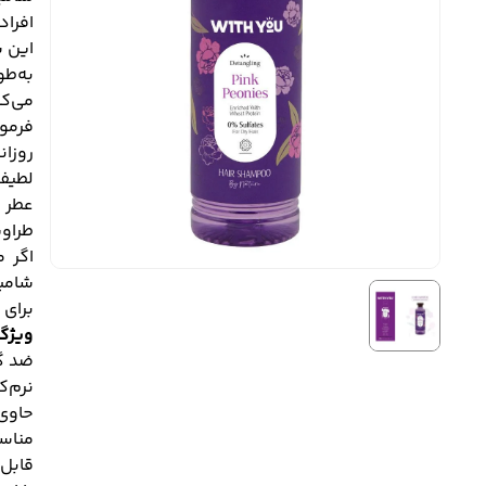
افراد
این ش
به‌طو
می‌کن
فرمو
روزان
لطیف،
عطر د
طراوت
اگر م
شامپ
برای 
ویژگی
ضد گ
نرم‌ک
حاوی
مناسب
قابل 