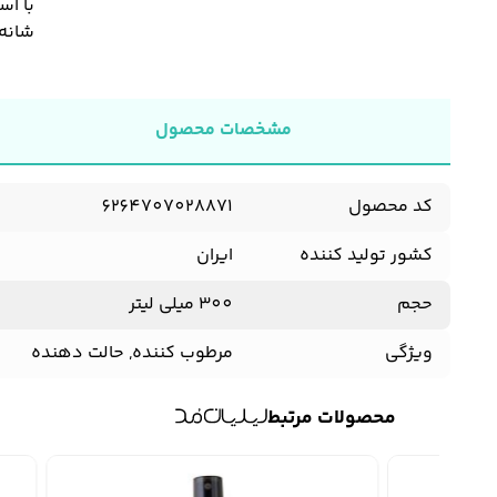
با اس
شانه
مشخصات محصول
کد محصول
6264707028871
کشور تولید کننده
ایران
حجم
300 میلی لیتر
ویژگی
مرطوب کننده, حالت دهنده
محصولات مرتبط