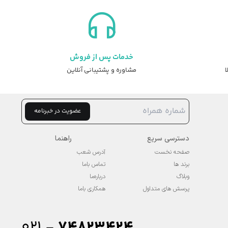
خدمات پس از فروش
ا
مشاوره و پشتیبانی آنلاین
عضویت در خبرنامه
دسترسی سریع
راهنما
صفحه نخست
آدرس شعب
برند ها
تماس باما
وبلاگ
درباره‌ما
پرسش های متداول
همکاری باما
۰۲۱ -
74823424