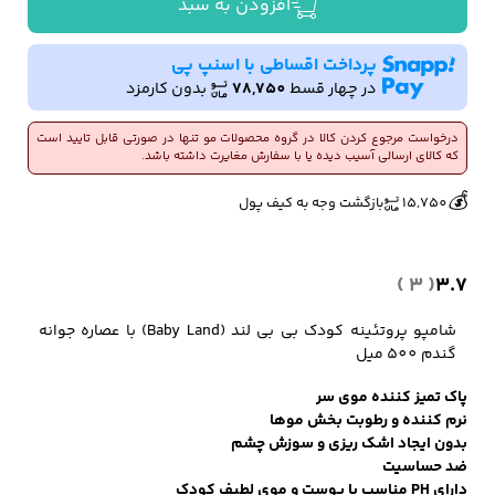
افزودن به سبد
بی‌
بی‌
لند
پرداخت اقساطی با اسنپ پی
کفش مردانه
شال و کلاه مردانه
چتر مردانه
(Baby
در چهار قسط
78,750
بدون کارمزد
Land)
با
درخواست مرجوع کردن کالا در گروه محصولات مو تنها در صورتی قابل تایید است
عصاره
که کالای ارسالی آسیب دیده یا با سفارش مغایرت داشته باشد.
🔥
👀
5 فروش در هفته گذشته
553 بازدید در ۲۴ ساعت گذشته
جوانه
لباس زیر و راحتی
لباس زیر مردانه
لباس راحتی مردانه
💰
گندم
15,750
بازگشت وجه به کیف پول
مردانه
500
میل
عدد
( 3 )
3.7
شامپو پروتئینه کودک بی‌ بی‌ لند (Baby Land) با عصاره جوانه
گندم 500 میل
پاک تمیز کننده موی سر
نرم کننده و رطوبت بخش موها
بدون ایجاد اشک ریزی و سوزش چشم
ضد حساسیت
دارای PH مناسب با پوست و موی لطیف کودک