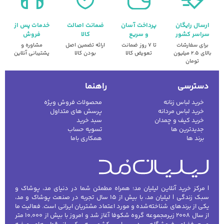
ارسال رایگان
پرداخت آسان
ضمانت اصالت
خدمات پس از
سراسر کشور
و سریع
کالا
فروش
برای سفارشات
تا ۷ روز ضمانت
ارائه تضمین اصل
مشاوره و
بالای ۲.۵ میلیون
تعویض کالا
بودن کالا
پشتیبانی آنلاین
تومان
دسترسی
راهنما
خرید لباس زنانه
محصولات فروش ویژه
خرید لباس مردانه
پرسش های متداول
خرید کیف و چمدان
سبد خرید
جدیدترین ها
تسویه حساب
برند ها
همکاری باما
| مرکز خرید آنلاین لیلیان مد؛ همراه مطمئن شما در دنیای مد، پوشاک و
سبک زندگی | لیلیان مد، با بیش از ۱۵ سال تجربه در صنعت پوشاک و مد،
یکی از برندهای شناخته‌شده و مورد اعتماد مشتریان ایرانی است. فعالیت ما
از سال ۲۰۰۸ زیرمجموعه گروه شکوفا آغاز شد و امروز با بیش از ۱۰٬۰۰۰ متر