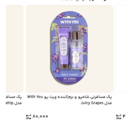
پک مسافرتی شامپو و نرم‌کننده ویت یو With You
مدل Juicy Grapes
مدل Rosey Rosehip
80,000
43