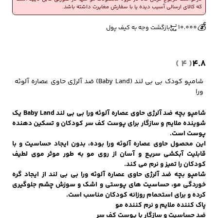
حاوی
که کالای ارسالی آسیب دیده یا با سفارش مغایرت داشته باشد.
🔥
👀
3 فروش در هفته گذشته
325 بازدید در ۲۴ ساعت گذشته
عصاره
💰
آلوئه
10,000
بازگشت وجه به کیف پول
ورا
کفش مردانه
شال و کلاه مردانه
چتر مردانه
200
میل
( 4 )
4.8
عدد
شامپو کودک بی‌ بی‌ لند (Baby Land) ضد آلرژی حاوی عصاره آلوئه
لباس زیر و راحتی
لباس زیر مردانه
لباس راحتی مردانه
ورا
مردانه
شامپو بچه ضد آلرژی حاوی عصاره آلوئه ورا بی بی لند Baby Land یک
شوینده ملایم و سازگار برای پوست کف سر کودکان و تسکین دهنده
پوست است.
این محصول حاوی عصاره آلوئه ورا بوده، بدون ایجاد حساسیت و با
قابلیت آبکشی سریع و آسان از روی مو به طور موثر موی لطیف
کودکان را تمیز و نرم می کند.
شامپو بچه ضد آلرژی حاوی عصاره آلوئه ورا بی بی لند از ایجاد گره
خوردگی مو، حساسیت های پوستی و اشک و سوزش چشم جلوگیری
کرده و برای استحمام روزانه کودکان مناسب است.
پاک کننده ملایم و نرم کننده مو
ضد حساسیت و سازگار با پوست کف سر