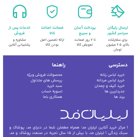
ارسال رایگان
پرداخت آسان
ضمانت اصالت
خدمات پس از
سراسر کشور
و سریع
کالا
فروش
برای سفارشات
تا ۷ روز ضمانت
ارائه تضمین اصل
مشاوره و
بالای ۲.۵ میلیون
تعویض کالا
بودن کالا
پشتیبانی آنلاین
تومان
دسترسی
راهنما
خرید لباس زنانه
محصولات فروش ویژه
خرید لباس مردانه
پرسش های متداول
خرید کیف و چمدان
سبد خرید
جدیدترین ها
تسویه حساب
برند ها
همکاری باما
| مرکز خرید آنلاین لیلیان مد؛ همراه مطمئن شما در دنیای مد، پوشاک و
سبک زندگی | لیلیان مد، با بیش از ۱۵ سال تجربه در صنعت پوشاک و مد،