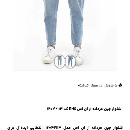
زیبایی و سلامت
شلوارک مردانه
ژاکت و پلیور مردانه
شلوار کتان مردانه
خانه و آشپزخانه
شلوار جین مردانه
شلوار پارچه ای
شلوار اسلش مردانه
مردانه
👀
503 بازدید در ۲۴ ساعت گذشته
🔥
5 فروش در هفته گذشته
سویشرت و هودی
اکسسوری مردانه
پوشت مردانه
مردانه
شلوار جین مردانه آر ان اس RNS کد 12042113
کیف مردانه
کیف پول و جاکارتی
کمربند مردانه
مردانه
شلوار جین مردانه آر ان اس مدل 12042113، انتخابی ایده‌آل برای