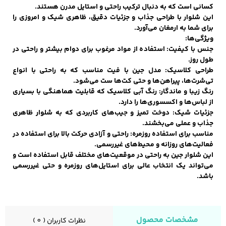
کسانی است که به دنبال ترکیب راحتی و استایل مدرن هستند.
این شلوار با طراحی جذاب و جزئیات دقیق، ظاهری شیک و امروزی را
برای شما به ارمغان می‌آورد.
کفش مردانه
شال و کلاه مردانه
چتر مردانه
ویژگی‌ها:
جنس با کیفیت: استفاده از مواد مرغوب برای دوام بیشتر و راحتی در
طول روز.
طراحی کلاسیک: مدل جین با فیت مناسب که به راحتی با انواع
تی‌شرت‌ها، پیراهن‌ها و حتی کت‌ها ست می‌شود.
لباس زیر و راحتی
لباس زیر مردانه
لباس راحتی مردانه
رنگ زیبا و ماندگار: رنگ آبی کلاسیک که قابلیت هماهنگی با بسیاری
مردانه
از لباس‌ها و اکسسوری‌ها را دارد.
جزئیات شیک: دوخت تمیز و جیب‌های کاربردی که به شلوار ظاهری
جذاب و عملی می‌بخشند.
مناسب برای استفاده روزمره: راحتی و آزادی حرکت بالا برای استفاده در
فعالیت‌های روزانه و محیط‌های غیررسمی.
این شلوار جین به راحتی در موقعیت‌های مختلف قابل استفاده است و
می‌تواند یک انتخاب عالی برای استایل‌های روزمره و حتی غیررسمی
باشد.
مشخصات محصول
نظرات کاربران ( 0 )