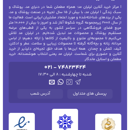
| مرکز خرید آنلاین لیلیان مد؛ همراه مطمئن شما در دنیای مد، پوشاک و
سبک زندگی | لیلیان مد، با بیش از ۱۵ سال تجربه در صنعت پوشاک و مد،
یکی از برندهای شناخته‌شده و مورد اعتماد مشتریان ایرانی است. فعالیت ما
از سال ۲۰۰۸ زیرمجموعه گروه شکوفا آغاز شد و امروز با بیش از ۱۰٬۰۰۰ متر
مربع فضای فروشگاهی در سراسر کشور، به یکی از قطب‌های عرضه
مستقیم پوشاک و محصولات مد تبدیل شده‌ایم. در لیلیان مد تلاش
می‌کنیم تا مجموعه‌ای متنوع و باکیفیت از کالاها را ارائه دهیم؛ از لباس
مردانه، زنانه و بچه‌گانه گرفته تا محصولات زیبایی و سلامت، عطر و ادکلن،
کیف، کفش و چمدان. همه این‌ها با هدف خلق تجربه‌ای دلپذیر از خرید
آنلاین و حضوری برای شماست. لیلیان مد یعنی انتخاب هوشمندانه، خرید
مطمئن و استایل ماندگار.
021 - 74823424
شنبه تا چهارشنبه : 8 الی 17:30
پرسش های متداول
آدرس شعب