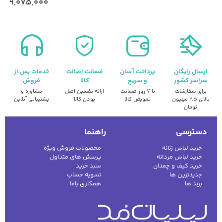
9,075,000
ارسال رایگان
پرداخت آسان
ضمانت اصالت
خدمات پس از
سراسر کشور
و سریع
کالا
فروش
برای سفارشات
تا ۷ روز ضمانت
ارائه تضمین اصل
مشاوره و
بالای ۲.۵ میلیون
تعویض کالا
بودن کالا
پشتیبانی آنلاین
تومان
دسترسی
راهنما
خرید لباس زنانه
محصولات فروش ویژه
خرید لباس مردانه
پرسش های متداول
خرید کیف و چمدان
سبد خرید
جدیدترین ها
تسویه حساب
برند ها
همکاری باما