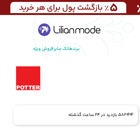
برندها
تک سایز
فروش ویژه
🔥
5 فروش در هفته گذشته
👀
582 بازدید در ۲۴ ساعت گذشته