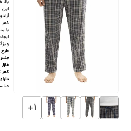
بالا 
این ش
آزادی
کمر ک
با بد
ایجاد
ویژگی
طرح چ
جنس پ
فاق بل
کمر ک
دارای
مناس
+1