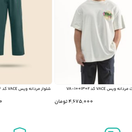
یس VACE کد VA-1001302
شلوار مردانه ویس VACE کد VA-30013004
4,675,000
تومان
000