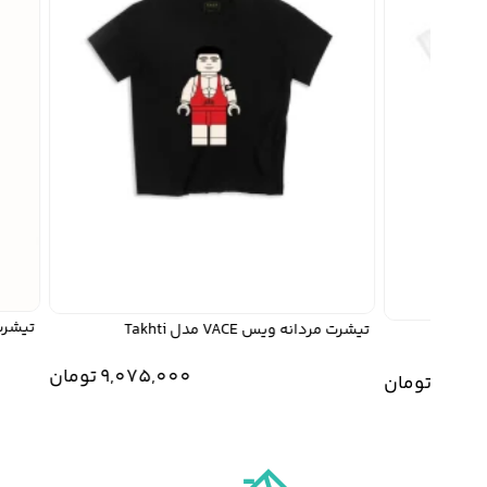
تیشرت مردانه و
تیشرت مردانه ویس VACE مدل Takhti
9,075,000
تومان
9,0
تومان