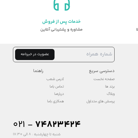
خدمات پس از فروش
ا
مشاوره و پشتیبانی آنلاین
عضویت در خبرنامه
دسترسی سریع
راهنما
صفحه نخست
آدرس شعب
برند ها
تماس باما
وبلاگ
درباره‌ما
پرسش های متداول
همکاری باما
۰۲۱ -
74823424
شنبه تا چهارشنبه : 8 الی 17:30