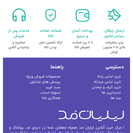
ارسال رایگان
پرداخت آسان
ضمانت اصالت
خدمات پس از
سراسر کشور
و سریع
کالا
فروش
برای سفارشات
تا ۷ روز ضمانت
ارائه تضمین اصل
مشاوره و
بالای ۲.۵ میلیون
تعویض کالا
بودن کالا
پشتیبانی آنلاین
تومان
دسترسی
راهنما
خرید لباس زنانه
محصولات فروش ویژه
خرید لباس مردانه
پرسش های متداول
خرید کیف و چمدان
سبد خرید
جدیدترین ها
تسویه حساب
برند ها
همکاری باما
| مرکز خرید آنلاین لیلیان مد؛ همراه مطمئن شما در دنیای مد، پوشاک و