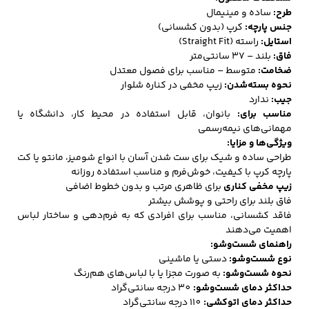
طرح:
ساده و مینیمال
جنس پارچه:
کرپ (بدون کشسانی)
استایل:
راسته (Straight Fit)
کفش مردانه
شال و کلاه مردانه
چتر مردانه
فاق:
بلند – 37 سانتی‌متر
ضخامت:
متوسط – مناسب برای فصول معتدل
نحوه بسته‌شدن:
زیپ مخفی در کناره شلوار
جیب:
ندارد
مناسب برای:
بانوان، قابل استفاده در محیط کار، دانشگاه یا
لباس زیر و راحتی
لباس زیر مردانه
لباس راحتی مردانه
مهمانی‌های نیمه‌رسمی
مردانه
ویژگی‌ها و مزایا:
طراحی ساده و شیک برای ست شدن آسان با انواع شومیز، مانتو یا کت
پارچه کرپ با کیفیت، خوش‌فرم و مناسب استفاده روزانه
زیپ مخفی کناری
برای ظاهری مرتب و بدون خطوط اضافی
فاق بلند برای راحتی و پوشش بیشتر
فاقد کشسانی، مناسب برای افرادی که به فرم‌دهی و ساختار لباس
اهمیت می‌دهند
راهنمای شست‌وشو:
نوع شست‌وشو:
دستی یا ماشینی
نحوه شست‌وشو:
به صورت مجزا یا با لباس‌های هم‌رنگ
حداکثر دمای شست‌وشو:
30 درجه سانتی‌گراد
حداکثر دمای اتوکشی:
110 درجه سانتی‌گراد