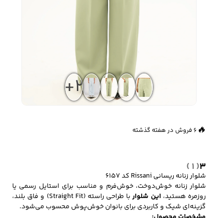
زیبایی و سلامت
شلوارک مردانه
ژاکت و پلیور مردانه
شلوار کتان مردانه
خانه و آشپزخانه
+2
شلوار جین مردانه
شلوار پارچه ای
شلوار اسلش مردانه
مردانه
👀
687 بازدید در ۲۴ ساعت گذشته
🔥
6 فروش در هفته گذشته
سویشرت و هودی
اکسسوری مردانه
پوشت مردانه
مردانه
( 1 )
3
شلوار زنانه ریسانی Rissani کد 6157
شلوار زنانه خوش‌دوخت، خوش‌فرم و مناسب برای استایل رسمی یا
روزمره هستید،
این شلوار
با طراحی راسته (Straight Fit) و فاق بلند،
کیف مردانه
کیف پول و جاکارتی
کمربند مردانه
گزینه‌ای شیک و کاربردی برای بانوان خوش‌پوش محسوب می‌شود.
مردانه
مشخصات محصول: