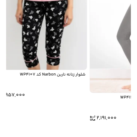
شلوار زنانه ناربن Narbon کد WP4107
1,957,000
2,191,000