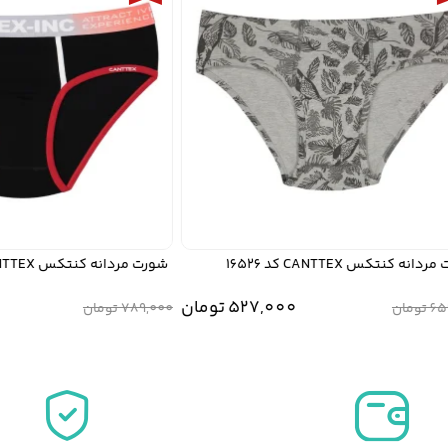
کنتکس CANTTEX کد 16526
شورت مردانه کنتکس CANTTEX کد 0233
527,000
تومان
0
تومان
789,000
تومان