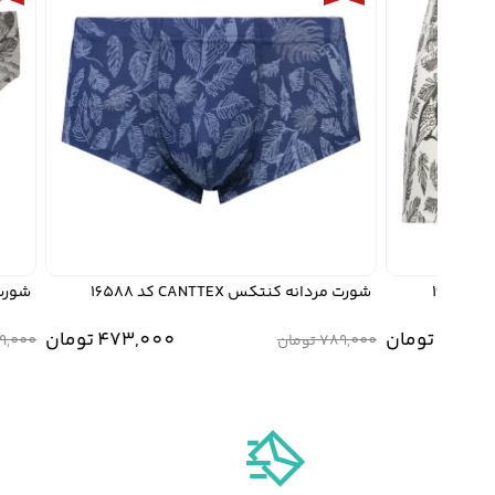
شورت مردانه کنتکس CANTTEX کد 16588
شورت مردانه 
552
تومان
473,000
تومان
789,000
تومان
659,000