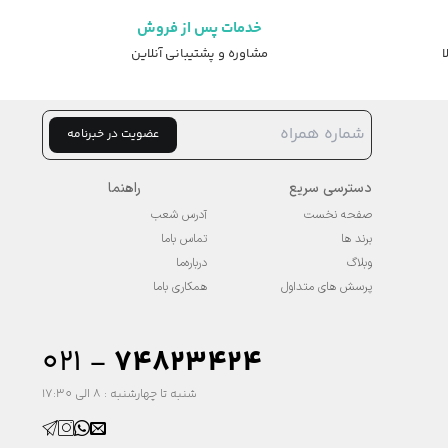
خدمات پس از فروش
ا
مشاوره و پشتیبانی آنلاین
عضویت در خبرنامه
دسترسی سریع
راهنما
صفحه نخست
آدرس شعب
برند ها
تماس باما
وبلاگ
درباره‌ما
پرسش های متداول
همکاری باما
۰۲۱ -
74823424
شنبه تا چهارشنبه : 8 الی 17:30