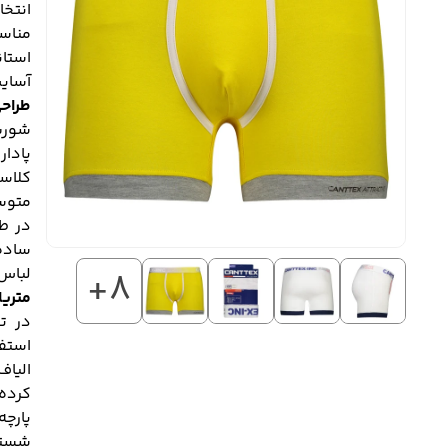
انتخا
مناس
استان
آسایش
طراحی
پا‌د
کلاسی
متوس
در طو
ساده،
لباس
+8
متریا
استف
الیا
کرده
پارچ
شستش