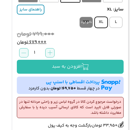
سایز
: XL
راهنمای سایز
XXL
XL
L
قیمت
قیمت
799,000
تومان
اصلی:
فعلی:
679,000
تومان
679,000 تومان.
0
شورت
بود.
مردانه
کنتکس
افزودن به سبد
CANTTEX
کد
پرداخت اقساطی با اسنپ پی
0271
در چهار قسط
169,750
تومان
بدون کارمزد
عدد
درخواست مرجوع کردن کالا در گروه لباس زیر و راحتی مردانه تنها در
صورتی قابل تایید است که کالای ارسالی آسیب دیده یا با سفارش
مغایرت داشته باشد.
🔥
👀
1 فروش در هفته گذشته
114 بازدید در ۲۴ ساعت گذشته
💰
33,950
تومان
بازگشت وجه به کیف پول