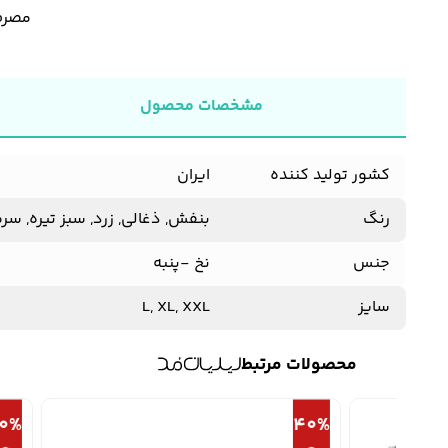
مصرف 
مشخصات محصول
کشور تولید کننده
ایران
رنگ
بنفش, ذغالی, زرد, سبز تیره, س
جنس
نخ -پنبه
سایز
L, XL, XXL
محصولات مرتبط
20%
40%