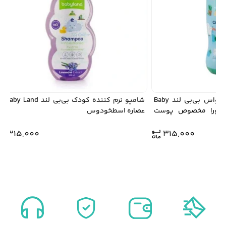
دستمال مرطوب کودک کانواس بی‌بی‌ لند Baby
شامپو نرم کننده کودک بی‌بی‌ لند Baby Land با
وئه ورا مخصوص پوست
عصاره اسطخودوس
315,000
315,000