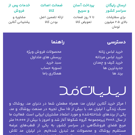
ارسال رایگان
پرداخت آسان
ضمانت اصالت
خدمات پس از
سراسر کشور
و سریع
کالا
فروش
برای سفارشات
تا ۷ روز ضمانت
ارائه تضمین اصل
مشاوره و
بالای ۲.۵ میلیون
تعویض کالا
بودن کالا
پشتیبانی آنلاین
تومان
دسترسی
راهنما
خرید لباس زنانه
محصولات فروش ویژه
خرید لباس مردانه
پرسش های متداول
خرید کیف و چمدان
سبد خرید
جدیدترین ها
تسویه حساب
برند ها
همکاری باما
| مرکز خرید آنلاین لیلیان مد؛ همراه مطمئن شما در دنیای مد، پوشاک و
سبک زندگی | لیلیان مد، با بیش از ۱۵ سال تجربه در صنعت پوشاک و مد،
یکی از برندهای شناخته‌شده و مورد اعتماد مشتریان ایرانی است. فعالیت ما
از سال ۲۰۰۸ زیرمجموعه گروه شکوفا آغاز شد و امروز با بیش از ۱۰٬۰۰۰ متر
مربع فضای فروشگاهی در سراسر کشور، به یکی از قطب‌های عرضه
مستقیم پوشاک و محصولات مد تبدیل شده‌ایم. در لیلیان مد تلاش