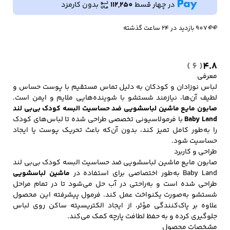
البسه
در چهار قسط
112,250
بدون کارمزد
🔥
9 فروش در هفته گذشته
کودک
بی‌بی‌
👀
907 بازدید در ۲۴ ساعت گذشته
لند
کفش مردانه
شال و کلاه مردانه
چتر مردانه
💰
22,450
بازگشت وجه به کیف پول
Baby
Land
( 6 )
4.8
عدد
معرفی
لباس نوزادان و کودکان به دلیل تماس مستقیم با پوست حساس و
لباس زیر و راحتی
لباس زیر مردانه
لباس راحتی مردانه
مردانه
لطیف آن‌ها، نیازمند شستشو با شوینده‌هایی ملایم و ایمن است.
صابون مایع ماشین لباسشویی ضد حساسیت البسه کودک بی‌بی‌ لند
Baby Land
با فرمولاسیونی تخصصی طراحی شده تا لباس‌های کودک
را به‌طور کامل تمیز کند، بدون آن‌که باعث تحریک پوست یا ایجاد
حساسیت شود.
طراحی و کاربرد
صابون مایع ماشین لباسشویی ضد حساسیت البسه کودک بی‌بی‌ لند
Baby Land به‌طور اختصاصی برای استفاده در
ماشین لباسشویی
طراحی شده است و به‌راحتی در آب حل می‌شود تا در تمام مراحل
شستشو به‌صورت یکنواخت عمل کند. فرمول پیشرفته این محصول
علاوه بر پاک‌کنندگی مؤثر، از ایجاد الکتریسیته ساکن روی لباس
جلوگیری کرده و به حفظ لطافت پارچه کمک می‌کند.
مشخصات محصول