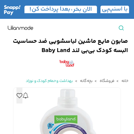
صابون مایع ماشین لباسشویی ضد حساسیت
مشاهده همه محصولات
البسه کودک بی‌بی‌ لند Baby Land
مردانه
تیشرت مردانه
پیراهن مردانه
پولوشرت مردانه
خانه
فروشگاه
بچه‌گانه
بهداشت و حمام کودک و نوزاد
زنانه
بارانی مردانه
پالتو مردانه
بلوز مردانه
بچه‌گانه
تجهیزات سفر
جوراب مردانه
کت مردانه
کاپشن و پافر مردانه