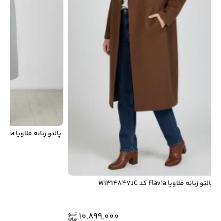
پالتو زنانه فلاویا Flavia کد 314845JC
پالتو زنانه فلاویا Flavia کد W1314847JC
6
10,899,000