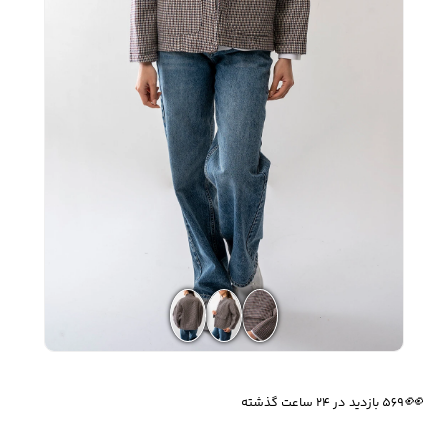
زیبایی و سلامت
شلوارک مردانه
ژاکت و پلیور مردانه
شلوار کتان مردانه
خانه و آشپزخانه
شلوار جین مردانه
شلوار پارچه ای
شلوار اسلش مردانه
مردانه
سویشرت و هودی
اکسسوری مردانه
پوشت مردانه
مردانه
👀
569 بازدید در ۲۴ ساعت گذشته
کیف مردانه
کیف پول و جاکارتی
کمربند مردانه
🔥
5 فروش در هفته گذشته
مردانه