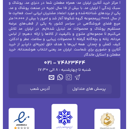
| مرکز خرید آنلاین لیلیان مد؛ همراه مطمئن شما در دنیای مد، پوشاک و
سبک زندگی | لیلیان مد، با بیش از ۱۵ سال تجربه در صنعت پوشاک و مد،
یکی از برندهای شناخته‌شده و مورد اعتماد مشتریان ایرانی است. فعالیت ما
از سال ۲۰۰۸ زیرمجموعه گروه شکوفا آغاز شد و امروز با بیش از ۱۰٬۰۰۰ متر
مربع فضای فروشگاهی در سراسر کشور، به یکی از قطب‌های عرضه
مستقیم پوشاک و محصولات مد تبدیل شده‌ایم. در لیلیان مد تلاش
می‌کنیم تا مجموعه‌ای متنوع و باکیفیت از کالاها را ارائه دهیم؛ از لباس
مردانه، زنانه و بچه‌گانه گرفته تا محصولات زیبایی و سلامت، عطر و ادکلن،
کیف، کفش و چمدان. همه این‌ها با هدف خلق تجربه‌ای دلپذیر از خرید
آنلاین و حضوری برای شماست. لیلیان مد یعنی انتخاب هوشمندانه، خرید
مطمئن و استایل ماندگار.
021 - 74823424
شنبه تا چهارشنبه : 8 الی 17:30
پرسش های متداول
آدرس شعب