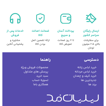
ارسال رایگان
پرداخت آسان
ضمانت اصالت
خدمات پس از
سراسر کشور
و سریع
کالا
فروش
برای سفارشات
تا ۷ روز ضمانت
ارائه تضمین اصل
مشاوره و
بالای ۲.۵ میلیون
تعویض کالا
بودن کالا
پشتیبانی آنلاین
تومان
دسترسی
راهنما
خرید لباس زنانه
محصولات فروش ویژه
خرید لباس مردانه
پرسش های متداول
خرید کیف و چمدان
سبد خرید
جدیدترین ها
تسویه حساب
برند ها
همکاری باما