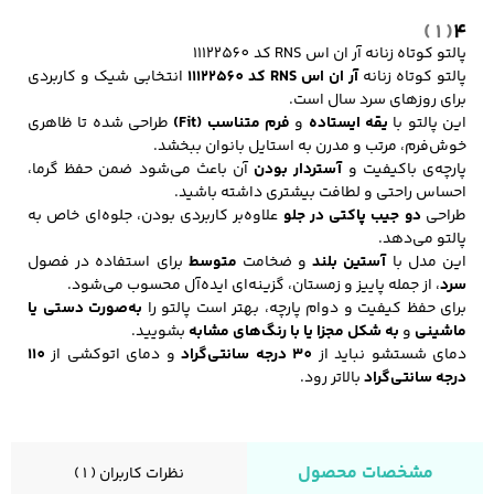
( 1 )
4
پالتو کوتاه زنانه آر ان اس RNS کد 11122560
پالتو کوتاه زنانه
آر ان اس RNS کد 11122560
انتخابی شیک و کاربردی
کفش مردانه
شال و کلاه مردانه
چتر مردانه
برای روزهای سرد سال است.
این پالتو با
یقه ایستاده
و
فرم متناسب (Fit)
طراحی شده تا ظاهری
خوش‌فرم، مرتب و مدرن به استایل بانوان ببخشد.
پارچه‌ی باکیفیت و
آستر‌دار بودن
آن باعث می‌شود ضمن حفظ گرما،
لباس زیر و راحتی
لباس زیر مردانه
لباس راحتی مردانه
احساس راحتی و لطافت بیشتری داشته باشید.
مردانه
طراحی
دو جیب پاکتی در جلو
علاوه‌بر کاربردی بودن، جلوه‌ای خاص به
پالتو می‌دهد.
این مدل با
آستین بلند
و ضخامت
متوسط
برای استفاده در فصول
سرد
، از جمله پاییز و زمستان، گزینه‌ای ایده‌آل محسوب می‌شود.
برای حفظ کیفیت و دوام پارچه، بهتر است پالتو را
به‌صورت دستی یا
ماشینی
و
به شکل مجزا یا با رنگ‌های مشابه
بشویید.
دمای شستشو نباید از
30 درجه سانتی‌گراد
و دمای اتوکشی از
110
درجه سانتی‌گراد
بالاتر رود.
مشخصات محصول
نظرات کاربران ( 1 )