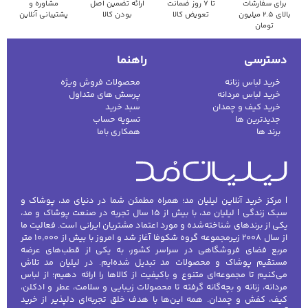
برای سفارشات
تا ۷ روز ضمانت
ارائه تضمین اصل
مشاوره و
بالای ۲.۵ میلیون
تعویض کالا
بودن کالا
پشتیبانی آنلاین
تومان
دسترسی
راهنما
خرید لباس زنانه
محصولات فروش ویژه
خرید لباس مردانه
پرسش های متداول
خرید کیف و چمدان
سبد خرید
جدیدترین ها
تسویه حساب
برند ها
همکاری باما
| مرکز خرید آنلاین لیلیان مد؛ همراه مطمئن شما در دنیای مد، پوشاک و
سبک زندگی | لیلیان مد، با بیش از ۱۵ سال تجربه در صنعت پوشاک و مد،
یکی از برندهای شناخته‌شده و مورد اعتماد مشتریان ایرانی است. فعالیت ما
از سال ۲۰۰۸ زیرمجموعه گروه شکوفا آغاز شد و امروز با بیش از ۱۰٬۰۰۰ متر
مربع فضای فروشگاهی در سراسر کشور، به یکی از قطب‌های عرضه
مستقیم پوشاک و محصولات مد تبدیل شده‌ایم. در لیلیان مد تلاش
می‌کنیم تا مجموعه‌ای متنوع و باکیفیت از کالاها را ارائه دهیم؛ از لباس
مردانه، زنانه و بچه‌گانه گرفته تا محصولات زیبایی و سلامت، عطر و ادکلن،
کیف، کفش و چمدان. همه این‌ها با هدف خلق تجربه‌ای دلپذیر از خرید