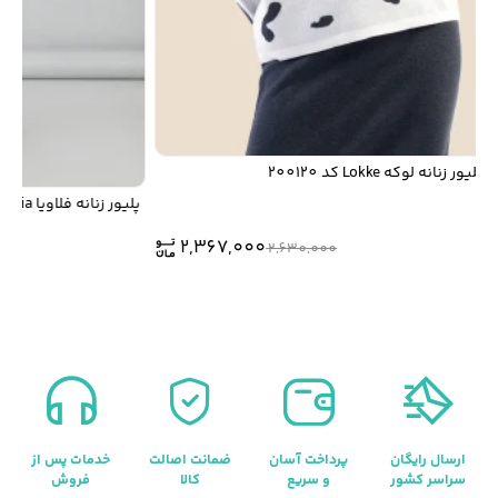
یور زنانه لوکه Lokke کد 200120
پلیور زنانه فلاویا Flavia کد W1314832KN
2,367,000
2,630,000
ارسال رایگان
پرداخت آسان
ضمانت اصالت
خدمات پس از
سراسر کشور
و سریع
کالا
فروش