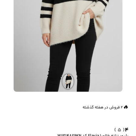
زیبایی و سلامت
شلوارک مردانه
ژاکت و پلیور مردانه
شلوار کتان مردانه
خانه و آشپزخانه
شلوار جین مردانه
شلوار پارچه ای
شلوار اسلش مردانه
مردانه
سویشرت و هودی
اکسسوری مردانه
پوشت مردانه
مردانه
👀
264 بازدید در ۲۴ ساعت گذشته
🔥
2 فروش در هفته گذشته
کیف مردانه
کیف پول و جاکارتی
کمربند مردانه
( 5 )
4
مردانه
پلیور زنانه فلاویا Flavia کد W1314829KN