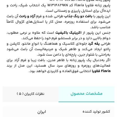
پلیور زنانه فلاویا Flavia کد W1314829KN یک انتخاب شیک، راحت و
ایده‌آل برای استایل پاییزی و زمستانی است.
این پلیور با
بافت دو رنگ جذاب
طراحی شده و فرم
آزاد و راحت
آن باعث
کفش مردانه
شال و کلاه مردانه
چتر مردانه
می‌شود برای استفاده روزمره، محل کار یا استایل‌های کژوال کاملاً
مناسب باشد.
جنس این پلیور از
اکریلیک باکیفیت
است که علاوه بر نرمی مطلوب،
دوام بالایی دارد و در برابر شستشو فرم خود را حفظ می‌کند.
طراحی
یقه گرد
جلوه‌ای کلاسیک و هماهنگ با انواع مانتو، کاپشن و
لباس زیر و راحتی
لباس زیر مردانه
لباس راحتی مردانه
پالتو ایجاد می‌کند و ظاهر شیک و مینیمالیست آن باعث می‌شود
مردانه
به‌راحتی با شلوار جین، پارچه‌ای یا دامن ست شود.
اگر به‌دنبال یک پلیور زنانه با ظاهر مدرن، بافت زیبا و فرم آزاد برای
فعالیت‌های روزمره و روزهای سرد سال هستید، این مدل از برند
Flavia فلاویا
انتخابی فوق‌العاده و کاربردی خواهد بود.
مشخصات محصول
نظرات کاربران ( 5 )
ایران
کشور تولید کننده