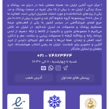
| مرکز خرید آنلاین لیلیان مد؛ همراه مطمئن شما در دنیای مد، پوشاک و
سبک زندگی | لیلیان مد، با بیش از ۱۵ سال تجربه در صنعت پوشاک و مد،
یکی از برندهای شناخته‌شده و مورد اعتماد مشتریان ایرانی است. فعالیت ما
از سال ۲۰۰۸ زیرمجموعه گروه شکوفا آغاز شد و امروز با بیش از ۱۰٬۰۰۰ متر
مربع فضای فروشگاهی در سراسر کشور، به یکی از قطب‌های عرضه
مستقیم پوشاک و محصولات مد تبدیل شده‌ایم. در لیلیان مد تلاش
می‌کنیم تا مجموعه‌ای متنوع و باکیفیت از کالاها را ارائه دهیم؛ از لباس
مردانه، زنانه و بچه‌گانه گرفته تا محصولات زیبایی و سلامت، عطر و ادکلن،
کیف، کفش و چمدان. همه این‌ها با هدف خلق تجربه‌ای دلپذیر از خرید
آنلاین و حضوری برای شماست. لیلیان مد یعنی انتخاب هوشمندانه، خرید
مطمئن و استایل ماندگار.
021 - 74823424
شنبه تا چهارشنبه : 8 الی 17:30
پرسش های متداول
آدرس شعب