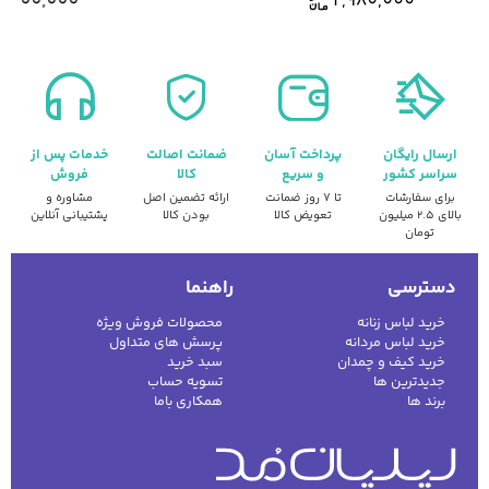
2,600,000
2,980,000
ارسال رایگان
پرداخت آسان
ضمانت اصالت
خدمات پس از
سراسر کشور
و سریع
کالا
فروش
برای سفارشات
تا ۷ روز ضمانت
ارائه تضمین اصل
مشاوره و
بالای ۲.۵ میلیون
تعویض کالا
بودن کالا
پشتیبانی آنلاین
تومان
دسترسی
راهنما
خرید لباس زنانه
محصولات فروش ویژه
خرید لباس مردانه
پرسش های متداول
خرید کیف و چمدان
سبد خرید
جدیدترین ها
تسویه حساب
برند ها
همکاری باما