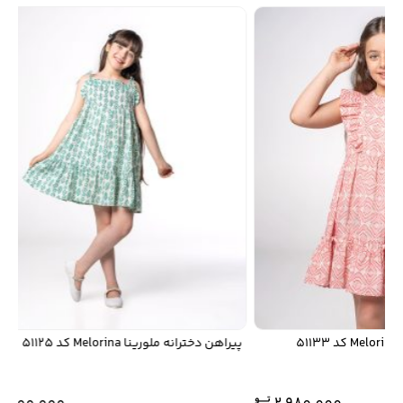
پيراهن دخترانه ملورينا Melorina کد 51125