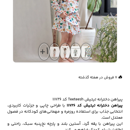
زیبایی و سلامت
شلوارک مردانه
ژاکت و پلیور مردانه
شلوار کتان مردانه
خانه و آشپزخانه
+1
شلوار جین مردانه
شلوار پارچه ای
شلوار اسلش مردانه
مردانه
👀
732 بازدید در ۲۴ ساعت گذشته
🔥
7 فروش در هفته گذشته
سویشرت و هودی
اکسسوری مردانه
پوشت مردانه
مردانه
پیراهن دخترانه تیتیش Teeteesh کد 11726
پیراهن دخترانه تیتیش کد 11726
با طراحی چاپی و جزئیات کاربردی،
انتخابی جذاب برای استفاده روزمره و مهمانی‌های کودکانه در فصول
معتدل است.
کیف مردانه
کیف پول و جاکارتی
کمربند مردانه
این پیراهن با یقه گرد، آستین بلند و پارچه نخ‌پنبه سبک، راحتی و
مردانه