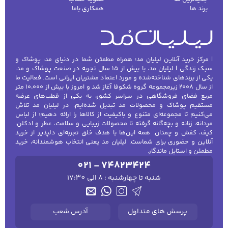
برند ها
همکاری باما
| مرکز خرید آنلاین لیلیان مد؛ همراه مطمئن شما در دنیای مد، پوشاک و
سبک زندگی | لیلیان مد، با بیش از ۱۵ سال تجربه در صنعت پوشاک و مد،
یکی از برندهای شناخته‌شده و مورد اعتماد مشتریان ایرانی است. فعالیت ما
از سال ۲۰۰۸ زیرمجموعه گروه شکوفا آغاز شد و امروز با بیش از ۱۰٬۰۰۰ متر
مربع فضای فروشگاهی در سراسر کشور، به یکی از قطب‌های عرضه
مستقیم پوشاک و محصولات مد تبدیل شده‌ایم. در لیلیان مد تلاش
می‌کنیم تا مجموعه‌ای متنوع و باکیفیت از کالاها را ارائه دهیم؛ از لباس
مردانه، زنانه و بچه‌گانه گرفته تا محصولات زیبایی و سلامت، عطر و ادکلن،
کیف، کفش و چمدان. همه این‌ها با هدف خلق تجربه‌ای دلپذیر از خرید
آنلاین و حضوری برای شماست. لیلیان مد یعنی انتخاب هوشمندانه، خرید
مطمئن و استایل ماندگار.
021 - 74823424
شنبه تا چهارشنبه : 8 الی 17:30
پرسش های متداول
آدرس شعب