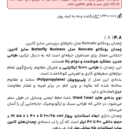
که کالا دارای عیب و نقص ظاهری باشد.
🔥
👀
5 فروش در هفته گذشته
570 بازدید در ۲۴ ساعت گذشته
💰
1,430,000
بازگشت وجه به کیف پول
کفش مردانه
شال و کلاه مردانه
چتر مردانه
( 8 )
4.8
چمدان رونکاتو Roncato مدل باترفلای بیزینس سایز کابین
چمدان رونکاتو Roncato مدل Butterfly Business سایز کابین
،
لباس زیر و راحتی
لباس زیر مردانه
لباس راحتی مردانه
مردانه
انتخابی ممتاز برای مسافران حرفه‌ای است که به دنبال ترکیب
طراحی
مدرن، عملکرد هوشمند و دوام بالا
هستند.
این چمدان با
طراحی ۱۰۰٪ ایتالیایی
و متریال مقاوم، پاسخ‌گوی تمام
نیازهای سفرهای کاری و تفریحی کوتاه‌مدت است.
بدنه‌ی این مدل از
پلی‌پروپیلن (Polypropylene)
سخت و مقاوم
ساخته شده که علاوه بر وزن کم، در برابر ضربه و فشار مقاومت
فوق‌العاده‌ای دارد.
نوع بدنه‌ی هارد (Hard Case)
باعث حفظ ایمنی وسایل در طول سفر
می‌شود، در حالی که طراحی سبک و ارگونومیک، جابه‌جایی آن را آسان
می‌سازد.
چمدان دارای
ابعاد استاندارد پرواز (H 55 x L 40 x D 20/25 cm)
و
حجم داخلی ۴۰ تا ۴۷ لیتر
است که آن را در دسته‌ی
چمدان‌های کابین
سایز استاندارد ۱۱۵ سانتی‌متر
قرار می‌دهد.