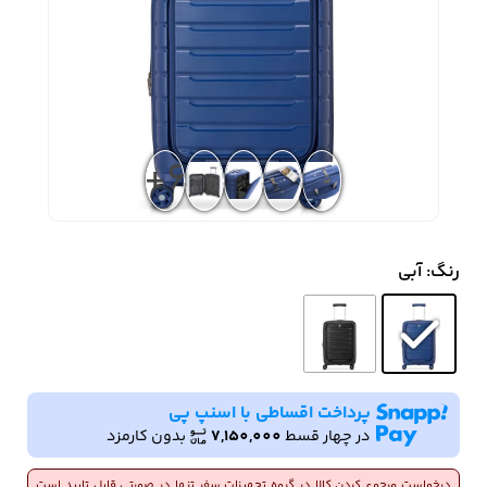
زیبایی و سلامت
شلوارک مردانه
ژاکت و پلیور مردانه
شلوار کتان مردانه
خانه و آشپزخانه
+6
شلوار جین مردانه
شلوار پارچه ای
شلوار اسلش مردانه
مردانه
رنگ
: آبی
سویشرت و هودی
اکسسوری مردانه
پوشت مردانه
مردانه
پرداخت اقساطی با اسنپ پی
در چهار قسط
7,150,000
بدون کارمزد
کیف مردانه
کیف پول و جاکارتی
کمربند مردانه
مردانه
درخواست مرجوع کردن کالا در گروه تجهیزات سفر تنها در صورتی قابل تایید است