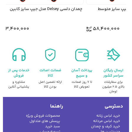
چمدان دلسی Delsey مدل جیپ سایز کابین
43,400,000
58,400,000
ارسال رایگان
پرداخت آسان
ضمانت اصالت
خدمات پس از
سراسر کشور
و سریع
کالا
فروش
برای سفارشات
تا ۷ روز ضمانت
ارائه تضمین اصل
مشاوره و
بالای ۲.۵ میلیون
تعویض کالا
بودن کالا
پشتیبانی آنلاین
تومان
دسترسی
راهنما
خرید لباس زنانه
محصولات فروش ویژه
خرید لباس مردانه
پرسش های متداول
خرید کیف و چمدان
سبد خرید
جدیدترین ها
تسویه حساب