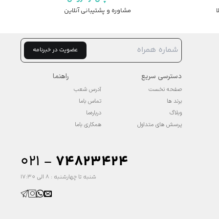
ا
مشاوره و پشتیبانی آنلاین
عضویت در خبرنامه
دسترسی سریع
راهنما
صفحه نخست
آدرس شعب
برند ها
تماس باما
وبلاگ
درباره‌ما
پرسش های متداول
همکاری باما
۰۲۱ -
74823424
شنبه تا چهارشنبه : 8 الی 17:30