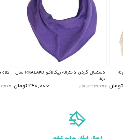
دستمال گردن دخترانه ریکالاکو RIKALAKO مدل
کلاه دخترانه ری
برفا
قیمت
قیمت
240
تومان
240,000
تومان
300,000
تومان
300,000
اصلی:
فعلی:
240,000 تومان
بود.
ارسال رایگان سراسر کشور