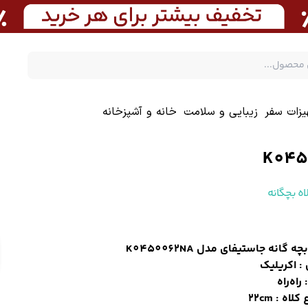
یزات سفر
زیبایی و سلامت
خانه و آشپزخانه
اه بچگانه
چه گانه جاستیفای مدل K0450062NA
: اکریلیک
راه‌راه
کلاه : 22cm