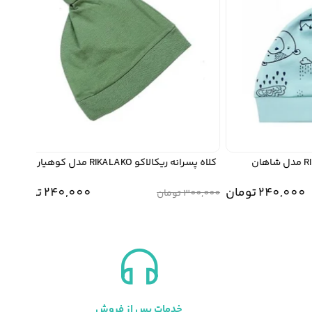
کلاه پسرانه ریکالاکو RIKALAKO مدل کوهیار
کلاه د
240,00
تومان
240,000
تومان
300,000
تومان
,000
خدمات پس از فروش