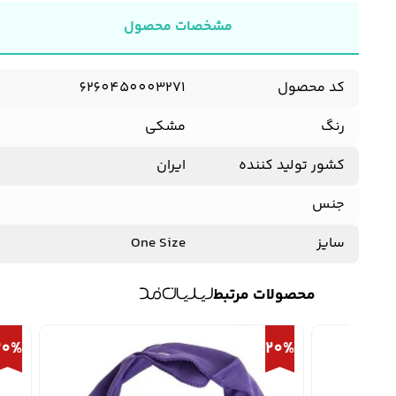
مشخصات محصول
کد محصول
6260450003271
رنگ
مشکی
کشور تولید کننده
ایران
جنس
سایز
One Size
محصولات مرتبط
20%
20%