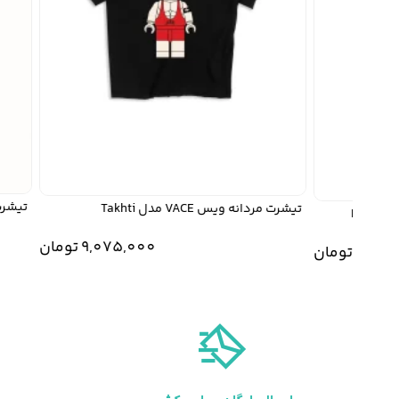
تیشرت مردانه و
تیشرت مردانه ویس VACE مدل Takhti
9,075,000
تومان
9,0
تومان