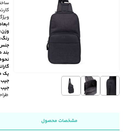
ساخت
کارت‌
ویژگی‌
ابعاد
وزن:
رنگ:
جنس:
بند 
نحوه
گاران
یک م
جیب ز
جیب 
طراحی
مشخصات محصول