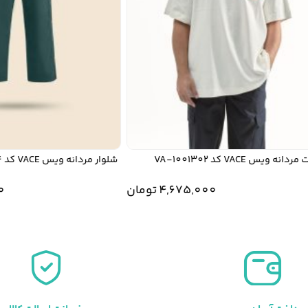
یس VACE کد VA-1001302
شلوار مردانه ویس VACE کد VA-30013004
4,675,000
تومان
000