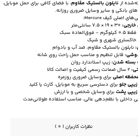
ه‌شده از
نایلون بالستیک مقاوم
، با فضای کافی برای حمل موبایل،
های بانکی و سایر وسایل ضروری روزانه.
های اصلی کیف Mercure:
 خارجی:
30 × 19 × 7.5 سانتی‌متر
فقط 0.5 کیلوگرم – فوق‌العاده سبک
خاکستری شهری و شیک
نایلون بالستیک مقاوم، ضد آب و بادوام
دوشی:
قابل تنظیم و مناسب حمل راحت روی شانه
 بسته شدن:
زیپ استاندارد روان
تی:
2 سال ضمانت رسمی کیفیت و اصالت کالا
حفظه اصلی
برای وسایل ضروری روزمره
یپی جلو
برای دسترسی سریع به موبایل، کارت یا کلید
زیپی پشت
برای وسایل شخصی و با ارزش
 داخلی با نظم‌دهی عالی، مناسب استفاده طولانی‌مدت
نظرات کاربران ( 0 )