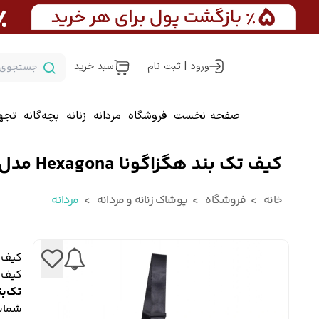
ورود | ثبت نام
سبد خرید
صفحه نخست
فروشگاه
مردانه
زنانه
بچه‌گانه
تجه
کیف تک بند هگزاگونا Hexagona مدل مرکور کد 985739
خانه
فروشگاه
پوشاک زنانه و مردانه
مردانه
کیف تک بند
کیف 
تک‌بند مدل rcure
شماس