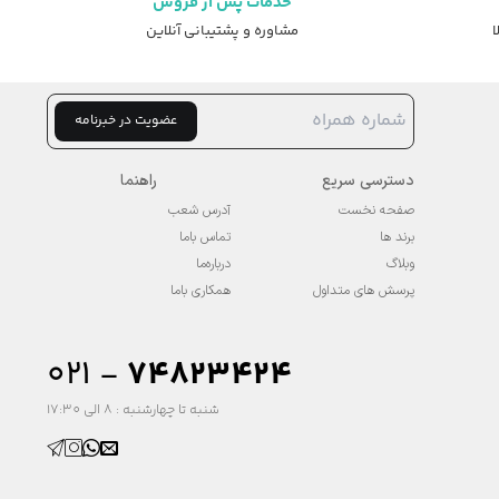
خدمات پس از فروش
ا
مشاوره و پشتیبانی آنلاین
عضویت در خبرنامه
دسترسی سریع
راهنما
صفحه نخست
آدرس شعب
برند ها
تماس باما
وبلاگ
درباره‌ما
پرسش های متداول
همکاری باما
۰۲۱ -
74823424
شنبه تا چهارشنبه : 8 الی 17:30