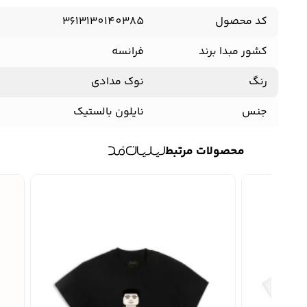
کد محصول
3613130140385
کشور مبدا برند
فرانسه
رنگ
نوک مدادی
جنس
نایلون بالستیک
محصولات مرتبط