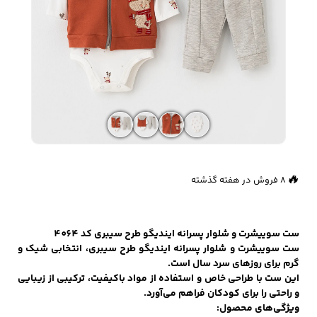
زیبایی و سلامت
شلوارک مردانه
ژاکت و پلیور مردانه
شلوار کتان مردانه
خانه و آشپزخانه
شلوار جین مردانه
شلوار پارچه ای
شلوار اسلش مردانه
مردانه
🔥
8 فروش در هفته گذشته
👀
899 بازدید در ۲۴ ساعت گذشته
سویشرت و هودی
اکسسوری مردانه
پوشت مردانه
مردانه
ست سوییشرت و شلوار پسرانه ایندیگو طرح سیبری کد 4064
ست سوییشرت و شلوار پسرانه ایندیگو طرح سیبری، انتخابی شیک و
گرم برای روزهای سرد سال است.
این ست با طراحی خاص و استفاده از مواد باکیفیت، ترکیبی از زیبایی
کیف مردانه
کیف پول و جاکارتی
کمربند مردانه
و راحتی را برای کودکان فراهم می‌آورد.
مردانه
ویژگی‌های محصول: