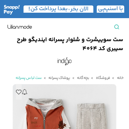
ست سوییشرت و شلوار پسرانه ایندیگو طرح
مشاهده همه محصولات
سیبری کد 4064
مردانه
تیشرت مردانه
پیراهن مردانه
پولوشرت مردانه
خانه
فروشگاه
بچه‌گانه
پوشاک پسرانه
ست لباس پسرانه
زنانه
بارانی مردانه
پالتو مردانه
بلوز مردانه
بچه‌گانه
تجهیزات سفر
جوراب مردانه
کت مردانه
کاپشن و پافر مردانه