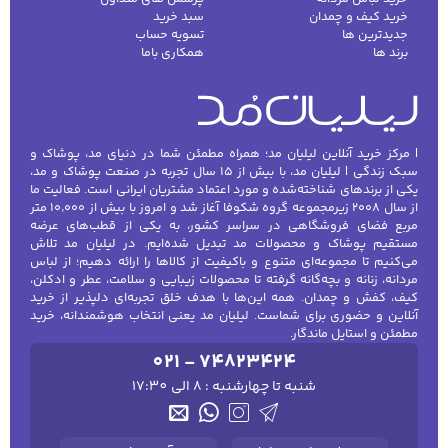
خرید کیف و چمدان
سبد خرید
جدیدترین ها
تسویه حساب
برند ها
همکاری باما
| مرکز خرید آنلاین لیلیان مد؛ همراه مطمئن شما در دنیای مد، پوشاک و
سبک زندگی | لیلیان مد، با بیش از ۱۵ سال تجربه در صنعت پوشاک و مد،
یکی از برندهای شناخته‌شده و مورد اعتماد مشتریان ایرانی است. فعالیت ما
از سال ۲۰۰۸ زیرمجموعه گروه شکوفا آغاز شد و امروز با بیش از ۱۰٬۰۰۰ متر
مربع فضای فروشگاهی در سراسر کشور، به یکی از قطب‌های عرضه
مستقیم پوشاک و محصولات مد تبدیل شده‌ایم. در لیلیان مد تلاش
می‌کنیم تا مجموعه‌ای متنوع و باکیفیت از کالاها را ارائه دهیم؛ از لباس
مردانه، زنانه و بچه‌گانه گرفته تا محصولات زیبایی و سلامت، عطر و ادکلن،
کیف، کفش و چمدان. همه این‌ها با هدف خلق تجربه‌ای دلپذیر از خرید
آنلاین و حضوری برای شماست. لیلیان مد یعنی انتخاب هوشمندانه، خرید
مطمئن و استایل ماندگار.
021 - 74823424
شنبه تا چهارشنبه : 8 الی 17:30