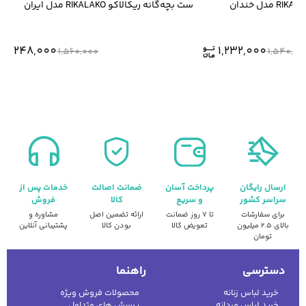
ست بچه‌گانه ریکالاکو RIKALAKO مدل ایران
1,248,000
1,232,000
1,560,000
1,540
ارسال رایگان
پرداخت آسان
ضمانت اصالت
خدمات پس از
سراسر کشور
و سریع
کالا
فروش
برای سفارشات
تا ۷ روز ضمانت
ارائه تضمین اصل
مشاوره و
بالای ۲.۵ میلیون
تعویض کالا
بودن کالا
پشتیبانی آنلاین
تومان
دسترسی
راهنما
خرید لباس زنانه
محصولات فروش ویژه
خرید لباس مردانه
پرسش های متداول