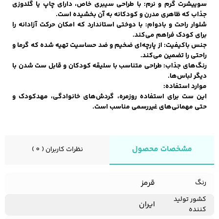
سوییشرت گرم و نرم: با طراحی سیبری خاص، دارای چاپ یا گلدوزی
جذاب که ظاهری مدرن و کودکانه به آن بخشیده است.
شلوار راحت و بادوام: با دوختی استاندارد که امکان حرکت آزادانه را
برای کودک فراهم می‌کند.
کفش مردانه
شال و کلاه مردانه
چتر مردانه
جنس باکیفیت: از پارچه‌ای ضخیم و ضد حساسیت تهیه شده که گرما و
راحتی را تضمین می‌کند.
رنگ‌های جذاب: طراحی متناسب با سلیقه کودکان و قابل ست شدن با
دیگر لباس‌ها.
لباس زیر و راحتی
لباس زیر مردانه
لباس راحتی مردانه
موارد استفاده:
مردانه
این ست برای استفاده روزمره، گردش‌های خانوادگی، مهدکودک و
حتی مهمانی‌های غیررسمی مناسب است.
مشخصات محصول
نظرات کاربران ( 0 )
قرمز
رنگ
کشور تولید
ایران
کننده