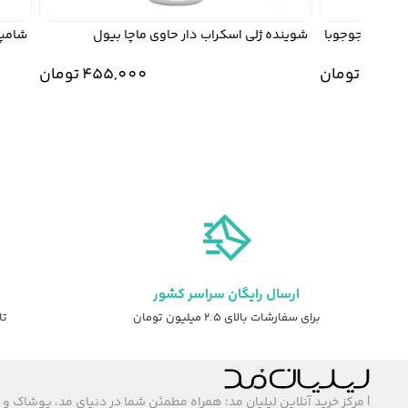
وغن جوجوبا
شوینده ژلی اسکراب دار حاوی ماچا بیول
شامپو ب
455
تومان
455,000
تومان
ارسال رایگان سراسر کشور
برای سفارشات بالای ۲.۵ میلیون تومان
تا ۷ روز ضمانت ت
| مرکز خرید آنلاین لیلیان مد؛ همراه مطمئن شما در دنیای مد، پوشاک و 