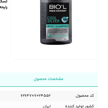
تسکی
رایحه
مشخصات محصول
کد محصول
6264707024552
کشور تولید کننده
ایران