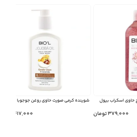
اوی اسکراب بیول
شوینده کرمی صورت حاوی روغن جوجوبا بیول
م
379,000
تومان
417,000
تومان