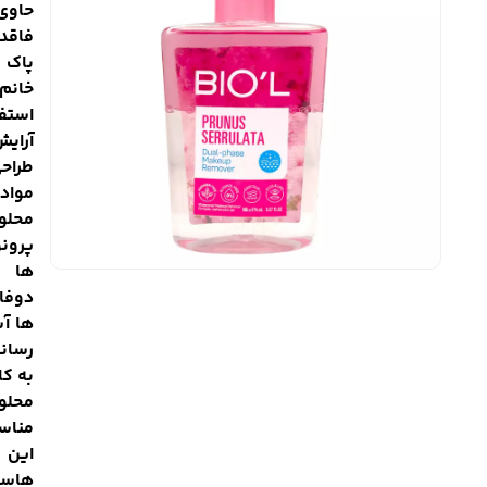
حاوی 
فاقد 
پاک ک
خانم 
استف
آرای
طراحی
مواد 
محل
پرونو
ها ر
دوفا
ها آس
رسانی
به کا
محلو
مناس
این 
هاست