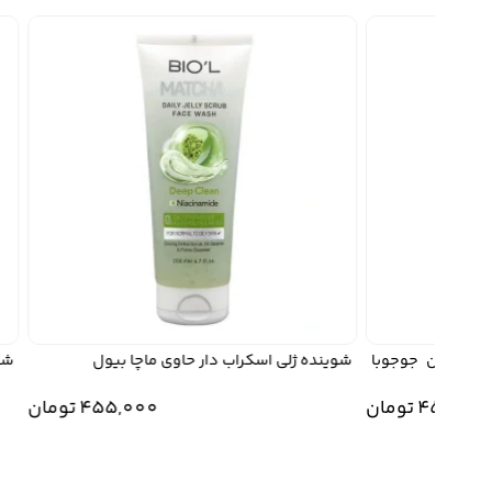
 روغن جوجوبا
شوینده ژلی اسکراب دار حاوی ماچا بیول
شامپو
455,
تومان
455,000
تومان