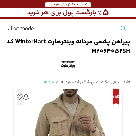
پیراهن پشمی مردانه وینترهارت WinterHart کد
مشاهده همه محصولات
M2064052SH
مردانه
تیشرت مردانه
پیراهن مردانه
پولوشرت مردانه
خانه
فروشگاه
پوشاک زنانه و مردانه
مردانه
زنانه
25%
بارانی مردانه
پالتو مردانه
بلوز مردانه
بچه‌گانه
تجهیزات سفر
جوراب مردانه
کت مردانه
کاپشن و پافر مردانه