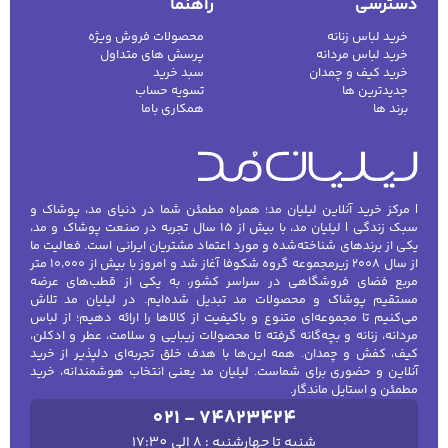
دسترسی
راهنما
خرید لباس زنانه
محصولات فروش ویژه
خرید لباس مردانه
پرسش های متداول
خرید کیف و چمدان
سبد خرید
جدیدترین ها
تسویه حساب
برند ها
همکاری باما
| مرکز خرید آنلاین لیلیان مد؛ همراه مطمئن شما در دنیای مد، پوشاک و
سبک زندگی | لیلیان مد، با بیش از ۱۵ سال تجربه در صنعت پوشاک و مد،
یکی از برندهای شناخته‌شده و مورد اعتماد مشتریان ایرانی است. فعالیت ما
از سال ۲۰۰۸ زیرمجموعه گروه شکوفا آغاز شد و امروز با بیش از ۱۰٬۰۰۰ متر
مربع فضای فروشگاهی در سراسر کشور، به یکی از قطب‌های عرضه
مستقیم پوشاک و محصولات مد تبدیل شده‌ایم. در لیلیان مد تلاش
می‌کنیم تا مجموعه‌ای متنوع و باکیفیت از کالاها را ارائه دهیم؛ از لباس
مردانه، زنانه و بچه‌گانه گرفته تا محصولات زیبایی و سلامت، عطر و ادکلن،
کیف، کفش و چمدان. همه این‌ها با هدف خلق تجربه‌ای دلپذیر از خرید
آنلاین و حضوری برای شماست. لیلیان مد یعنی انتخاب هوشمندانه، خرید
مطمئن و استایل ماندگار.
021 - 74823424
شنبه تا چهارشنبه : 8 الی 17:30