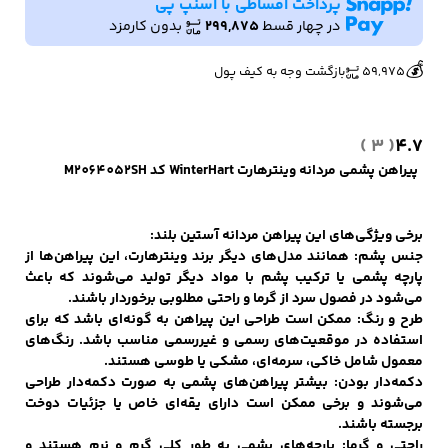
پرداخت اقساطی با اسنپ پی
در چهار قسط
299,875
بدون کارمزد
🔥
👀
2 فروش در هفته گذشته
230 بازدید در ۲۴ ساعت گذشته
💰
59,975
بازگشت وجه به کیف پول
کفش مردانه
شال و کلاه مردانه
چتر مردانه
( 3 )
4.7
پیراهن پشمی مردانه وینترهارت WinterHart کد M2064052SH
لباس زیر و راحتی
لباس زیر مردانه
لباس راحتی مردانه
مردانه
برخی ویژگی‌های این پیراهن مردانه آستین بلند:
جنس پشم: همانند مدل‌های دیگر برند وینترهارت، این پیراهن‌ها از
پارچه پشمی یا ترکیب پشم با مواد دیگر تولید می‌شوند که باعث
می‌شود در فصول سرد از گرما و راحتی مطلوبی برخوردار باشند.
طرح و رنگ: ممکن است طراحی این پیراهن به گونه‌ای باشد که برای
استفاده در موقعیت‌های رسمی و غیررسمی مناسب باشد. رنگ‌های
معمول شامل خاکی، سرمه‌ای، مشکی یا طوسی هستند.
دکمه‌دار بودن: بیشتر پیراهن‌های پشمی به صورت دکمه‌دار طراحی
می‌شوند و برخی ممکن است دارای یقه‌ای خاص یا جزئیات دوخت
برجسته باشند.
راحتی و گرما: پارچه‌های پشمی به طور کلی گرم و نرم هستند و