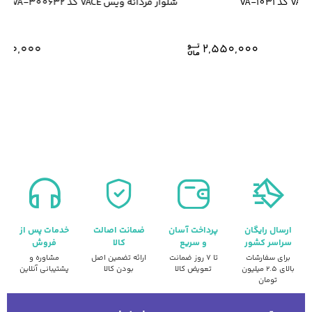
شلوار مردانه ویس VACE کد VA-300632
2,640,000
2,550,000
ارسال رایگان
پرداخت آسان
ضمانت اصالت
خدمات پس از
سراسر کشور
و سریع
کالا
فروش
برای سفارشات
تا ۷ روز ضمانت
ارائه تضمین اصل
مشاوره و
بالای ۲.۵ میلیون
تعویض کالا
بودن کالا
پشتیبانی آنلاین
تومان