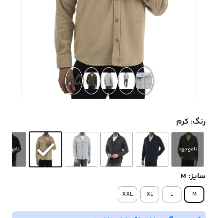
زیبایی و سلامت
شلوارک مردانه
ژاکت و پلیور مردانه
شلوار کتان مردانه
خانه و آشپزخانه
+5
شلوار جین مردانه
شلوار پارچه ای
شلوار اسلش مردانه
مردانه
رنگ
: کرم
سویشرت و هودی
اکسسوری مردانه
پوشت مردانه
مردانه
سایز
: M
XXL
XL
L
M
کیف مردانه
کیف پول و جاکارتی
کمربند مردانه
مردانه