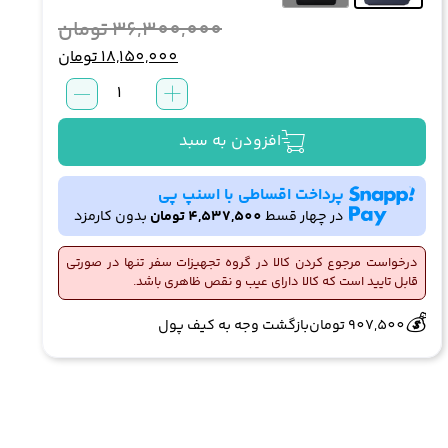
قیمت
قیمت
36,300,000
تومان
اصلی:
فعلی:
18,150,000
تومان
18,150,000 توم
کیف
بود.
اداری
دلسی
افزودن به سبد
دستی
مدل
پرداخت اقساطی با اسنپ پی
لپیک
در چهار قسط
4,537,500
تومان
بدون کارمزد
عدد
درخواست مرجوع کردن کالا در گروه تجهیزات سفر تنها در صورتی
قابل تایید است که کالا دارای عیب و نقص ظاهری باشد.
🔥
👀
1 فروش در هفته گذشته
114 بازدید در ۲۴ ساعت گذشته
💰
907,500
تومان
بازگشت وجه به کیف پول