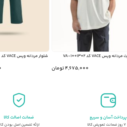
ویس VACE کد VA-1001302
شلوار مردانه ویس VACE کد VA-30013004
4,675,000
تومان
000
پرداخت آسان و سریع
ضمانت اصالت کالا
عویض کالا
ارائه تضمین اصل بودن کال