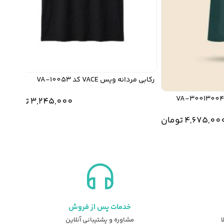
رکابی مردانه ویس VACE کد VA-10053
تیشرت
3,245,000
تومان
4,675,
تومان
خدمات پس از فروش
ا
مشاوره و پشتیبانی آنلاین