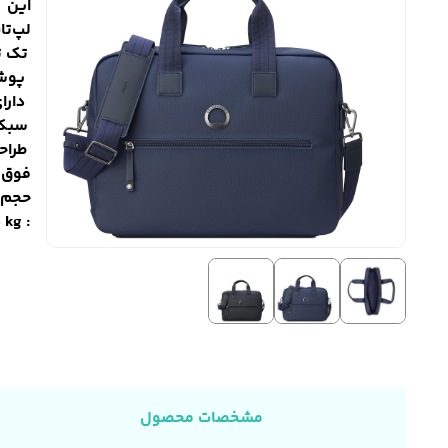
این 
لپ‌تا
تک ت
پو
دارای 2 سال گارانتی 
سبک
طراح
فوق ا
حجم د
: H 28 x L 38 x 7 D cm - 1.35 kg
مشخصات محصول