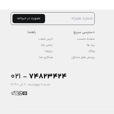
عضویت در خبرنامه
دسترسی سریع
راهنما
صفحه نخست
آدرس شعب
برند ها
تماس باما
وبلاگ
درباره‌ما
پرسش های متداول
همکاری باما
۰۲۱ -
74823424
شنبه تا چهارشنبه : 8 الی 17:30