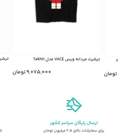
تیشرت مردانه 
تیشرت مردانه ویس VACE مدل Takhti
9,075,000
تومان
9,0
تومان
ارسال رایگان سراسر کشور
برای سفارشات بالای ۲.۵ میلیون تومان
تا ۷ روز ضمانت ت